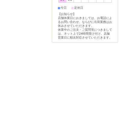
■
■
今日
定休日
【お知らせ】
店舗休業日におきましては、お電話によ
るお問い合わせ、ならびに出荷業務はお
休みさせていただきます。
休業中のご注文・ご質問等につきまして
は、ネット上で24時間受け付け、店舗
営業日に順次対応させていただきます。