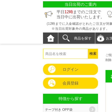
当日出荷のご案内
平日
12時
までのご注文で
当日中に出荷いたします。
(12時までに入金確認がとれたご注文が対象
※当日出荷対象外の商品があります。
商品を探す
お
ご指
削除
ログイン
会員登録
特徴から探す
テープ付き OPP袋