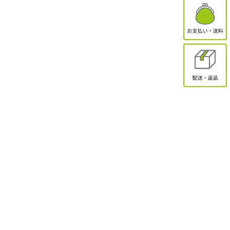
有限会社オクトクリエーション
〒338-0832
埼玉県さいたま市桜区西堀2-11-1 ドエル永島102
お問合せ
電話受付：9:30～17:00
TEL：048-839-8883 / FAX：048-839-8898
MAIL：shopmaster@packinpack.com