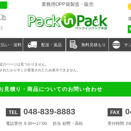
業務用OPP袋製造・販売
)
支払い・送料
配送・返品
無料見積もり
サ
定のページは見つかりません。
されたかＵＲＬが変更されたため表示できません。
お見積り・商品についてのお問い合わせ
048-839-8883
0
TEL
FAX
電話受付
9:30〜17:00
担当
砂野・高松
受付時間
2