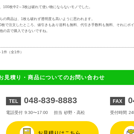
、100枚中2～3枚は破れて使い物にならないモノでした。
らの商品は、1枚も破れず透明度も高いように思われます。
000枚で注文したところ、値引きもあり送料も無料、代引き手数料も無料、それにポ
他の店で購入できないですね。
～1件（全1件）
お見積り・商品についてのお問い合わせ
048-839-8883
0
TEL
FAX
電話受付
9:30〜17:00
担当
砂野・高松
受付時間
2
お見積りはこちら