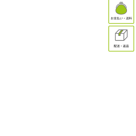
有限会社オクトクリエーション
〒338-0832
埼玉県さいたま市桜区西堀2-11-1 ドエル永島102
お問合せ
電話受付：9:30～17:00
TEL：048-839-8883 / FAX：048-839-8898
MAIL：shopmaster@packinpack.com