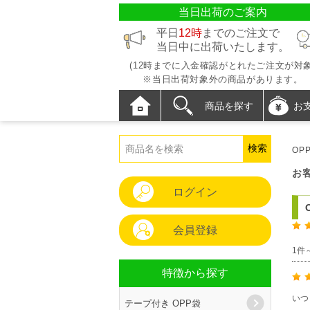
当日出荷のご案内
平日
12時
までのご注文で
当日中に出荷いたします。
(12時までに入金確認がとれたご注文が対象
※当日出荷対象外の商品があります。
商品を探す
お
OP
お
ログイン
会員登録
1件
特徴から探す
いつ
テープ付き OPP袋