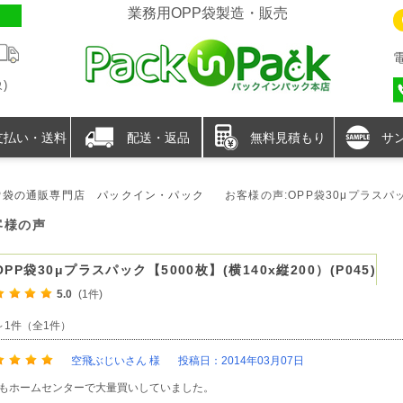
業務用OPP袋製造・販売
)
支払い・送料
配送・返品
無料見積もり
サ
P袋の通販専門店 パックイン・パック
お客様の声:OPP袋30μプラスパック
客様の声
OPP袋30μプラスパック【5000枚】(横140x縦200）(P045)
5.0
(1件)
～1件（全1件）
空飛ぶじいさん 様
投稿日：2014年03月07日
もホームセンターで大量買いしていました。