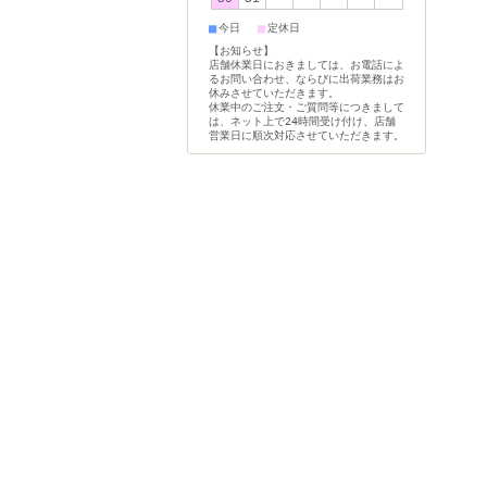
■
■
今日
定休日
【お知らせ】
店舗休業日におきましては、お電話によ
るお問い合わせ、ならびに出荷業務はお
休みさせていただきます。
休業中のご注文・ご質問等につきまして
は、ネット上で24時間受け付け、店舗
営業日に順次対応させていただきます。