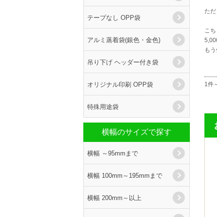
ただ
テープなし OPP袋
こち
アルミ蒸着袋(銀色・金色)
5,
もう
吊り下げ ヘッダー付き袋
オリジナル印刷 OPP袋
1件
特殊用途袋
横幅のサイズで探す
横幅 ～95mmまで
横幅 100mm～195mmまで
横幅 200mm～以上