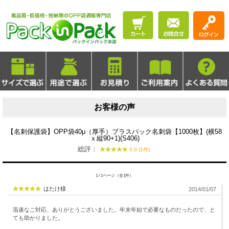
お客様の声
【名刺保護袋】OPP袋40μ（厚手）プラスパック名刺袋【1000枚】(横58
ｘ縦90+1)(S406)
総評：
5.0 (1件)
1 / 1ページ（全1件）
はたけ様
2014/01/07
迅速なご対応、ありがとうございました。年末年始で必要なものだったので、と
ても助かりました。