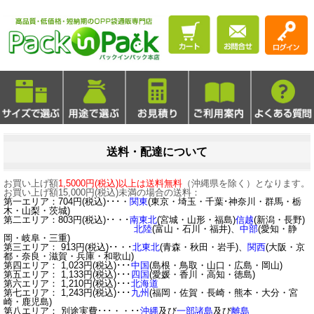
送料・配達について
お買い上げ額
1,5000円(税込)以上は送料無料
（沖縄県を除く）となります。
お買い上げ額15,000円(税込)未満の場合の送料：
第一エリア：704円(税込)･･･・
関東
(東京・埼玉・千葉･神奈川・群馬・栃
木・山梨・茨城)
第二エリア：803円(税込)･･・･
南東北
(宮城・山形・福島)
信越
(新潟・長野)
北陸
(富山・石川・福井)、
中部
(愛知・静
岡・岐阜・三重)
第三エリア： 913円(税込)･･・･
北東北
(青森・秋田・岩手)、
関西
(大阪・京
都・奈良・滋賀・兵庫・和歌山)
第四エリア： 1,023円(税込)･･･
中国
(島根・鳥取・山口・広島・岡山)
第五エリア： 1,133円(税込)･･･
四国
(愛媛・香川・高知・徳島)
第六エリア： 1,210円(税込)･･･
北海道
第七エリア： 1,243円(税込)･･･
九州
(福岡・佐賀・長崎・熊本・大分・宮
崎・鹿児島)
第八エリア： 別途実費･･･・・･･
沖縄
及び
一部諸島
及び
離島