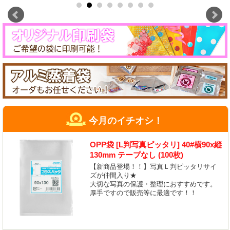
今月のイチオシ！
OPP袋 [L判写真ピッタリ] 40#横90x縦
130mm テープなし (100枚)
【新商品登場！！】写真Ｌ判ピッタリサイ
ズが仲間入り★
大切な写真の保護・整理におすすめです。
厚手ですので販売等に最適です！！