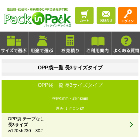
OPP袋一覧 長3サイズタイプ
OPP袋一覧 長3サイズタイプ
横(w):mm × 縦(h):mm
厚み(ミクロン):#
OPP袋 テープなし
長3サイズ
w120×h230 30#