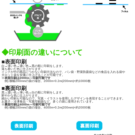
◆印刷面の違いについて
■表面印刷
白→薄い色→濃い色→黒の順に印刷をします。
落ち着いた色に仕上がります。
インクが中の商品につかない印刷方法なので、パン袋・野菜防曇袋などの食品を入れる袋や
大ロット袋を安価に仕上げることが可能です。
※
表面印刷は2000m～印刷可能です
例) 横幅200mmの袋の場合、2000m÷0.2m(200mm)=約10000枚
■裏面印刷
黒→濃い色→薄い色→白の順に印刷をします。
鮮やかな色に仕上がります。
細かい印刷も可能なので、写真・イラストを使用したデザインを表現することができます。
お菓子・冷凍食品・写真印刷袋など、多くの袋に使用されています。
※
裏面印刷は4000m～印刷可能です
例) 横幅200mmの袋の場合、4000m÷0.2m(200mm)=約20000枚