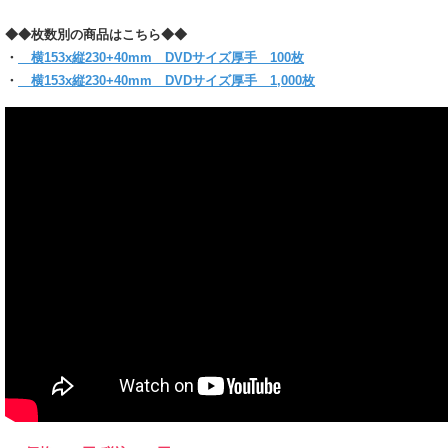
大切なDVDを保管、保護することができます！
厚手なので、高級感があります。
◆◆枚数別の商品はこちら◆◆
ワンタッチで封のできるテープ付き。
まとわり付きのない帯電防止テープ使用です。
・
横153x縦230+40mm DVDサイズ厚手 100枚
(お入れになりたい商品によっては入らない場合もございますので、サイズをお確かめく
・
横153x縦230+40mm DVDサイズ厚手 1,000枚
【クリックポスト対象商品】
●同サイズ 3パックまで同梱可能
●クリックポスト対象商品で、サイズ横25x縦34ｘ厚さ3cmのパッケージに収まる分量
●代金引換・日時指定はできません
●お届けはポスト投函です。
＊他のサイズと組み合わせてご購入の場合は当店にお任せください。
1通で入らない時など、発送方法についての問い合わせをする場合がございます。
必ず【ご注文確定メール】をご確認ください。