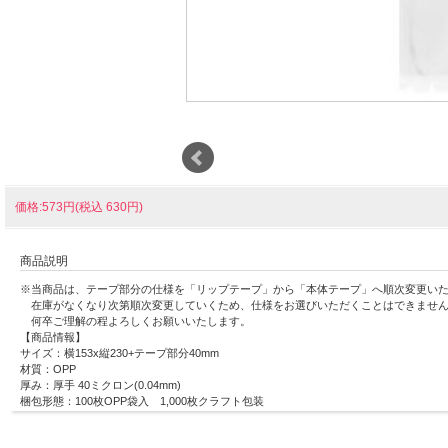
価格:573円(税込 630円)
商品説明
※当商品は、テープ部分の仕様を「リップテープ」から「本体テープ」へ順次変更い
在庫がなくなり次第順次変更していくため、仕様をお選びいただくことはできませ
何卒ご理解の程よろしくお願いいたします。
【商品情報】
サイズ：横153x縦230+テープ部分40mm
材質：OPP
厚み：厚手 40ミクロン(0.04mm)
梱包形態：100枚OPP袋入 1,000枚クラフト包装
DVDトールケースサイズのOPP袋です！