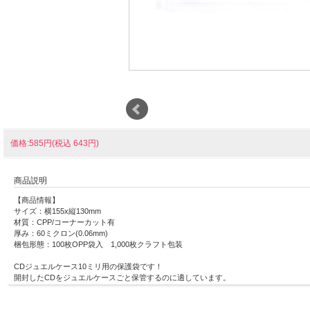
価格:585円(税込 643円)
商品説明
【商品情報】
サイズ：横155x縦130mm
材質：CPP/コーナーカット有
厚み：60ミクロン(0.06mm)
梱包形態：100枚OPP袋入 1,000枚クラフト包装
CDジュエルケース10ミリ用の保護袋です！
開封したCDをジュエルケースごと保管するのに適しています。
ちょっとしたこすりキズや小さなヒビが入りやすいジュエルケース。
お気に入りのCDを大切に保管する際に便利なアイテムです。