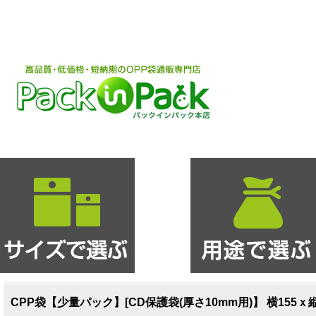
CPP袋【少量パック】[CD保護袋(厚さ10mm用)】 横155ｘ縦13