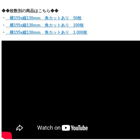
(お入れになりたい商品によっては入らない場合もございますので、サイズをお確かめく
◆◆枚数別の商品はこちら◆◆
【クリックポスト対象商品】
・
横155x縦130mm 角カットあり 50枚
＊クリックポスト対象商品で、サイズ横25x縦34ｘ厚さ3cmのパッケージに収まる分量
・
横155x縦130mm 角カットあり 100枚
＊他のサイズとの組み合わせてご購入の場合は当店にお任せください。1通で入らない
必ず【ご注文確定メール】をご確認ください。
・
横155x縦130mm 角カットあり 1,000枚
＊お届けはポスト投函です。