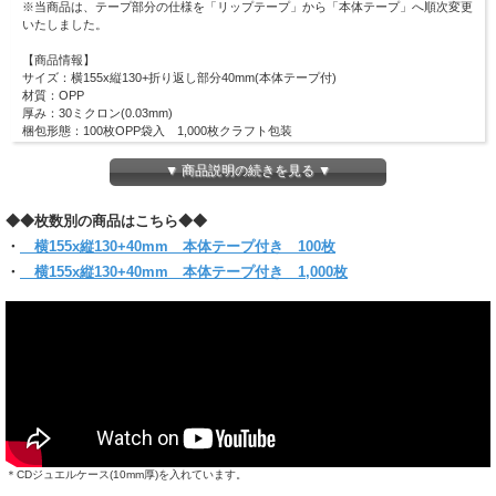
※当商品は、テープ部分の仕様を「リップテープ」から「本体テープ」へ順次変更
いたしました。
【商品情報】
サイズ：横155x縦130+
折り返し部分40mm(本体テープ付)
材質：OPP
厚み：30ミクロン(0.03mm)
梱包形態：100枚OPP袋入 1,000枚クラフト包装
CDジュエルケース(10mm)サイズのOPP袋です！
▼ 商品説明の続きを見る ▼
大切なCDの保管、保護にぴったりです！
本体テープ付きなので、出し入れする際にテープ部分がケースに触れることはあり
◆◆枚数別の商品はこちら◆◆
ません。
ワンタッチで封のできるテープ付き。
・
横155x縦130+40mm 本体テープ付き 100枚
まとわり付きのない帯電防止テープ使用です。
・
横155x縦130+40mm 本体テープ付き 1,000枚
(お入れになりたい商品によっては入らない場合もございますので、サイズをお確
かめください)
【クリックポスト対象商品】
●同サイズ 5パックまで同梱可能
●クリックポスト対象商品で、サイズ横25x縦34ｘ厚さ3cmのパッケージに収まる
分量
●代金引換・日時指定はできません
●お届けはポスト投函です。
＊他のサイズと組み合わせてご購入の場合は当店にお任せください。
1通で入らない時など、発送方法についての問い合わせをする場合がございます。
必ず【ご注文確定メール】をご確認ください。
＊CDジュエルケース(10mm厚)を入れています。