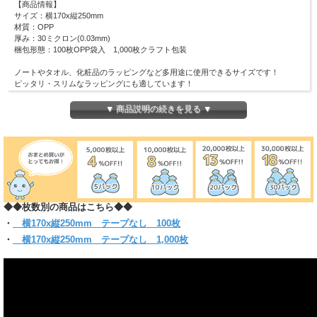
【商品情報】
サイズ：横170x縦250mm
材質：OPP
厚み：30ミクロン(0.03mm)
梱包形態：100枚OPP袋入 1,000枚クラフト包装
ノートやタオル、化粧品のラッピングなど多用途に使用できるサイズです！
ピッタリ・スリムなラッピングにも適しています！
(お入れになりたい商品によっては入らない場合もございますので、 サイズをお確
かめください)
▼ 商品説明の続きを見る ▼
◆◆枚数別の商品はこちら◆◆
・
横170x縦250mm テープなし 100枚
・
横170x縦250mm テープなし 1,000枚