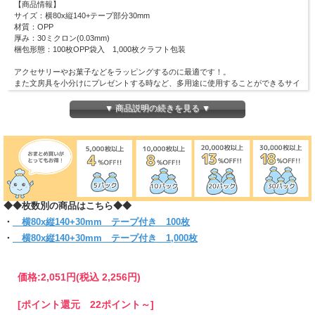
【商品情報】
サイズ：横80x縦140+テープ部分30mm
材質：OPP
厚み：30ミクロン(0.03mm)
梱包形態：100枚OPP袋入 1,000枚クラフト包装
アクセサリーやお菓子などをラッピングするのに最適です！。
また文房具を小分けにプレゼントする時など、多用途に使用することができるサイ
ズです。
ワンタッチで封のできるテープ付き。
▼ 商品説明の続きを見る ▼
まとわり付きのない帯電防止テープ使用です。
(お入れになりたい商品によっては入らない場合もございますので、サイズをお確
かめください)
◆◆枚数別の商品はこちら◆◆
・
横80x縦140+30mm テープ付き 100枚
・
横80x縦140+30mm テープ付き 1,000枚
価格:
2,051円
(税込 2,256円)
[ポイント還元 22ポイント～]