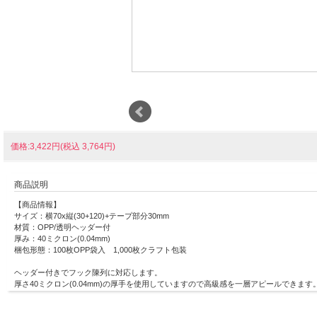
価格:3,422円(税込 3,764円)
商品説明
【商品情報】
サイズ：横70x縦(30+120)+テープ部分30mm
材質：OPP/透明ヘッダー付
厚み：40ミクロン(0.04mm)
梱包形態：100枚OPP袋入 1,000枚クラフト包装
ヘッダー付きでフック陳列に対応します。
厚さ40ミクロン(0.04mm)の厚手を使用していますので高級感を一層アピールできます
ヘッダー部分は透明で、裏面下部にワンタッチで封のできるテープが付いていますので
ワンタッチで封のできるテープ付き。