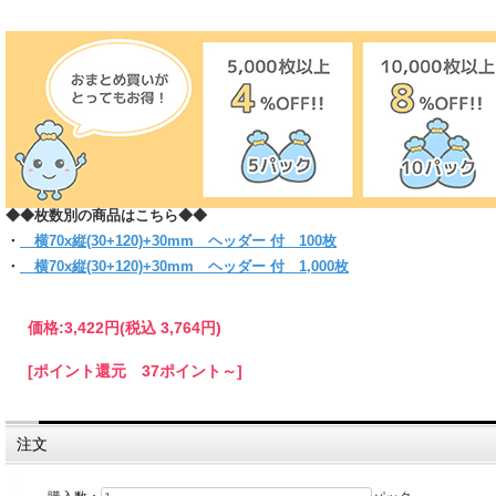
まとわり付きのない帯電防止テープ使用です。
(お入れになりたい商品によっては入らない場合もございますので、サイズをお確かめく
◆◆枚数別の商品はこちら◆◆
・
横70x縦(30+120)+30mm ヘッダー 付 100枚
・
横70x縦(30+120)+30mm ヘッダー 付 1,000枚
価格:
3,422円
(税込 3,764円)
[ポイント還元 37ポイント～]
注文