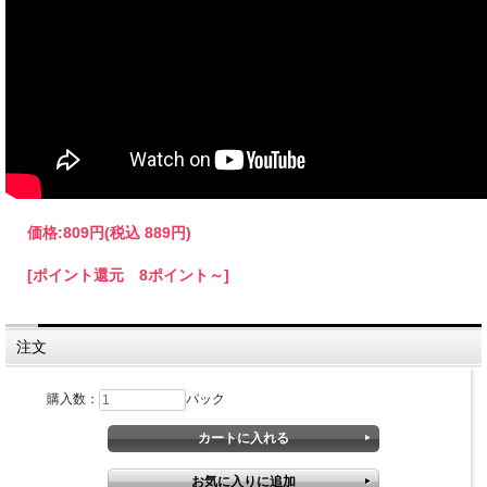
＊お届けはポスト投函です。
同サイズは5パックまで同梱可能。
価格:
809円
(税込 889円)
[ポイント還元 8ポイント～]
注文
購入数：
パック