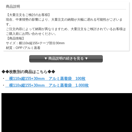
商品説明
【大量注文をご検討のお客様】
現在、中東情勢の影響により、大量注文の納期が大幅に遅れる可能性がございま
す。
ご注文内容によって納期が異なりますため、大量注文をご検討されているお客様は
ご購入前にお問い合わせください。
【商品情報】
サイズ：
横110x縦155+テープ部分30mm
材質：OPP /アルミ蒸着
厚み：50ミクロン(0.05mm)
梱包形態：100枚OPP袋入 1,000枚クラフト包装
▼ 商品説明の続きを見る ▼
対応ポストカードサイズ：縦100×横148mm
ポストカード
を1枚入れるのに最適です！
◆◆枚数別の商品はこちら◆◆
全面アルミ蒸着フィルムを使用しているため、 中身が見えないシークレット袋と
してイベント・付録などのお楽しみ袋として大活躍します！
・
横110x縦155+30mm アルミ蒸着袋 100枚
封かん時にまとわり付きのない帯電防止テープ使用で作業効率UP！
・
横110x縦155+30mm アルミ蒸着袋 1,000枚
(お入れになりたい商品によっては入らない場合もございますので、サイズをお確
かめください)
【クリックポスト対象商品】
＊クリックポスト対象商品で、サイズ横25x縦34ｘ厚さ3cmのパッケージに収まる
分量
＊他のサイズとの組み合わせてご購入の場合は当店にお任せください。1通で入ら
ない時等、発送方法についての問い合わせをする場合がございます。
必ず【ご注文確定メール】をご確認ください。