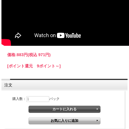
価格:
883円
(税込 971円)
[ポイント還元 9ポイント～]
注文
購入数：
パック