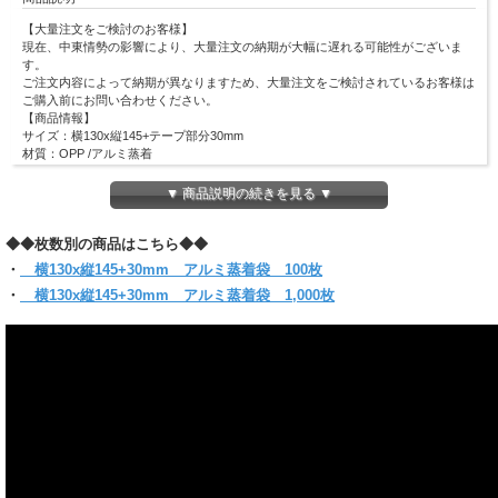
【大量注文をご検討のお客様】
現在、中東情勢の影響により、大量注文の納期が大幅に遅れる可能性がございま
す。
ご注文内容によって納期が異なりますため、大量注文をご検討されているお客様は
ご購入前にお問い合わせください。
【商品情報】
サイズ：
横130x縦145+テープ部分30mm
材質：OPP /アルミ蒸着
厚み：50ミクロン(0.05mm)
梱包形態：100枚OPP袋入 1,000枚クラフト包装
▼ 商品説明の続きを見る ▼
対応ミニ色紙サイズ：縦120×横135mm
ミニ色紙を1枚入れるのに最適です！
◆◆枚数別の商品はこちら◆◆
全面アルミ蒸着フィルムを使用しているため、 中身が見えないシークレット袋と
してイベント・付録などのお楽しみ袋として大活躍します！
・
横130x縦145+30mm アルミ蒸着袋 100枚
封かん時にまとわり付きのない帯電防止テープ使用で作業効率UP！
・
横130x縦145+30mm アルミ蒸着袋 1,000枚
(お入れになりたい商品によっては入らない場合もございますので、サイズをお確
かめください)
【クリックポスト対象商品】
＊クリックポスト対象商品で、サイズ横25x縦34ｘ厚さ3cmのパッケージに収まる
分量
＊他のサイズとの組み合わせてご購入の場合は当店にお任せください。1通で入ら
ない時等、発送方法についての問い合わせをする場合がございます。
必ず【ご注文確定メール】をご確認ください。
＊お届けはポスト投函です。
同サイズは4パックまで同梱可能。