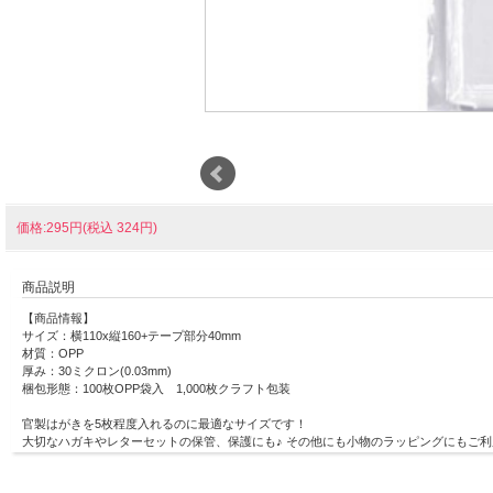
価格:295円(税込 324円)
商品説明
【商品情報】
サイズ：横110x縦160+テープ部分40mm
材質：OPP
厚み：30ミクロン(0.03mm)
梱包形態：100枚OPP袋入 1,000枚クラフト包装
官製はがきを5枚程度入れるのに最適なサイズです！
大切なハガキやレターセットの保管、保護にも♪ その他にも小物のラッピングにもご
ワンタッチで封のできるテープ付き。
まとわり付きのない帯電防止テープ使用です。