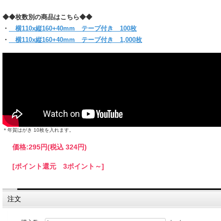
(お入れになりたい商品によっては入らない場合もございますので、サイズをお確かめく
◆◆枚数別の商品はこちら◆◆
【クリックポスト対象商品】
●同サイズ 6パックまで同梱可能
・
横110x縦160+40mm テープ付き 100枚
●クリックポスト対象商品で、サイズ横25x縦34ｘ厚さ3cmのパッケージに収まる分量
・
横110x縦160+40mm テープ付き 1,000枚
●代金引換・日時指定はできません
●お届けはポスト投函です。
＊他のサイズと組み合わせてご購入の場合は当店にお任せください。
1通で入らない時など、発送方法についての問い合わせをする場合がございます。
必ず【ご注文確定メール】をご確認ください。
＊年賀はがき 10枚を入れます。
価格:
295円
(税込 324円)
[ポイント還元 3ポイント～]
注文