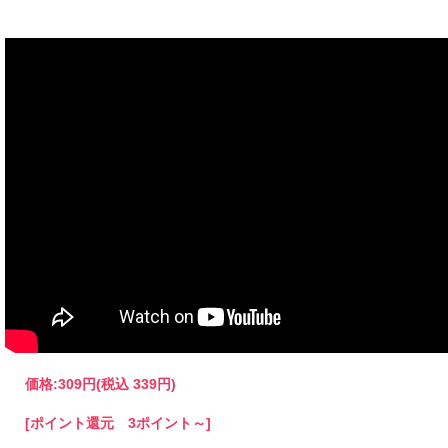
まとわり付きのない帯電防止テープ使用です。
(お入れになりたい商品によっては入らない場合もございますので、サイズをお確かめく
【クリックポスト対象商品】
●同サイズ 6パックまで同梱可能
●クリックポスト対象商品で、サイズ横25x縦34ｘ厚さ3cmのパッケージに収まる分量
●代金引換・日時指定はできません
●お届けはポスト投函です。
＊他のサイズと組み合わせてご購入の場合は当店にお任せください。
1通で入らない時など、発送方法についての問い合わせをする場合がございます。
必ず【ご注文確定メール】をご確認ください。
価格:
309円
(税込 339円)
[ポイント還元 3ポイント～]