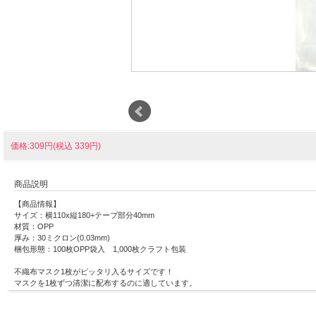
価格:309円(税込 339円)
商品説明
【商品情報】
サイズ：横110x縦180+テープ部分40mm
材質：OPP
厚み：30ミクロン(0.03mm)
梱包形態：100枚OPP袋入 1,000枚クラフト包装
不織布マスク1枚がピッタリ入るサイズです！
マスクを1枚ずつ清潔に配布するのに適しています。
その他にも小物のラッピングにもご利用いただけます。
ワンタッチで封のできるテープ付き。