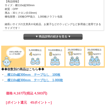
【商品情報】
サイズ：横110x縦300mm
材質：OPP
厚み：30ミクロン(0.03mm)
梱包形態：100枚OPP袋入 1,000枚クラフト包装
細長いサイズの文房具や化粧品、お菓子などのラッピングなど多用途に使用できる
サイズです！
ピッタリ・スリムなラッピングにも適しています！
(お入れになりたい商品によっては入らない場合もございますので、 サイズをお確
▼ 商品説明の続きを見る ▼
かめください)
◆◆枚数別の商品はこちら◆◆
・
横110x縦300mm テープなし 100枚
・
横110x縦300mm テープなし 1,000枚
価格:
4,167円
(税込 4,583円)
[ポイント還元 45ポイント～]