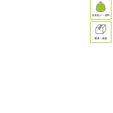
有限会社オクトクリエーション
〒338-0832
埼玉県さいたま市桜区西堀2-11-1 ドエル永島102
お問合せ
電話受付：9:30～17:00
TEL：048-839-8883 / FAX：048-839-8898
MAIL：shopmaster@packinpack.com