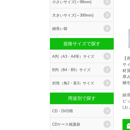
小さいサイズ(～99mm)
大きいサイズ(～300mm)
細長い袋
規格サイズで探す
A判（A3・A4等）サイズ
【
サイ
B判（B4・B5）サイズ
材
厚み
封筒（角2・長3）サイズ
梱包
細
用途別で探す
ピ
(
CD・DVD用
CDケース保護袋