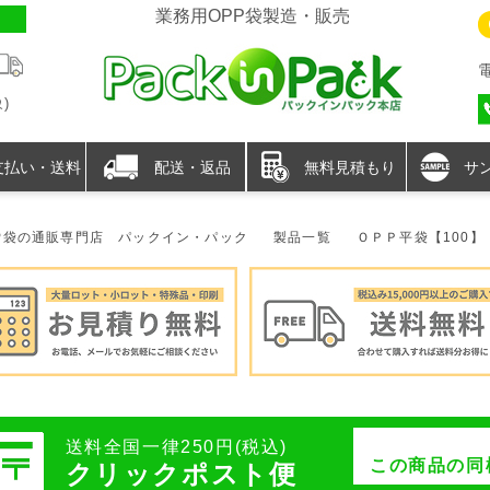
業務用OPP袋製造・販売
)
支払い・送料
配送・返品
無料見積もり
サ
P袋の通販専門店 パックイン・パック
製品一覧
ＯＰＰ平袋【100】
送料全国一律250円(税込)
この商品の同
クリックポスト便