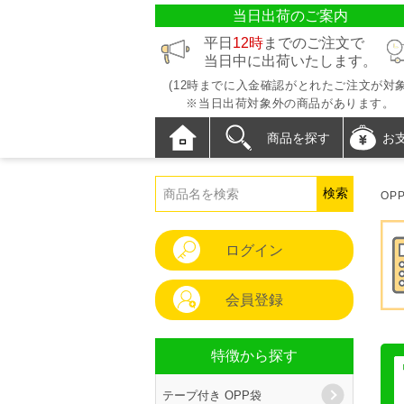
当日出荷のご案内
平日
12時
までのご注文で
当日中に出荷いたします。
(12時までに入金確認がとれたご注文が対象
※当日出荷対象外の商品があります。
商品を探す
お
OP
ログイン
会員登録
特徴から探す
テープ付き OPP袋