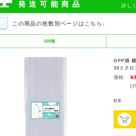
発送可能商品
詳し
この商品の枚数別ページはこちら↓
100枚
OPP袋 横
30ミクロ
¥
価格:
[
数量: