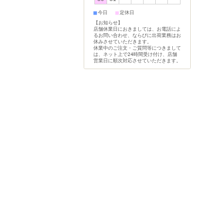
■
■
今日
定休日
【お知らせ】
店舗休業日におきましては、お電話によ
るお問い合わせ、ならびに出荷業務はお
休みさせていただきます。
休業中のご注文・ご質問等につきまして
は、ネット上で24時間受け付け、店舗
営業日に順次対応させていただきます。