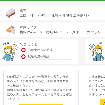
送料
全国一律 250円（送料＋梱包発送手数料）
対象サイズ
横幅25cm × 縦幅34cｍ × 厚さ3cmのパッケ
できること
郵便受けへの配達
配送状況の確認
他の商品との組み合わせ発送をご希望の場合
ご注文後に
組み合わせが可能な商品は「同梱可能枚数表」
更について
をご確認ください。
必ず【ご注
同梱可能枚数がご不明な場合はご購入前にお電
その他、ご
話やお問い合わせフォームよりお気軽にご相談
ト便につい
ください。