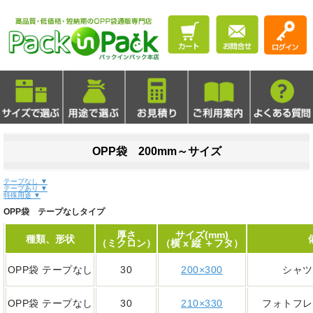
OPP袋 200mm～サイズ
テープなし ▼
テープあり ▼
特殊用途 ▼
OPP袋 テープなしタイプ
厚さ
サイズ(mm)
種類、形状
（ミクロン）
（横 x 縦 ＋フタ）
OPP袋 テープなし
30
200×300
シャツ
OPP袋 テープなし
30
210×330
フォトフレ