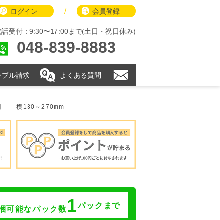
/
ログイン
会員登録
電話受付：9:30〜17:00まで(土日・祝日休み)
048-839-8883
ンプル請求
よくある質問
0】
横130～270mm
1
パックまで
梱可能なパック数