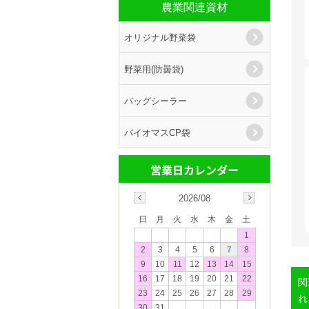
農業関連資材
オリジナル野菜袋
野菜用(防曇袋)
バッグシーラー
バイオマスCP袋
2026/08
日
月
火
水
木
金
土
1
2
3
4
5
6
7
8
9
10
11
12
13
14
15
16
17
18
19
20
21
22
関
23
24
25
26
27
28
29
れ
30
31