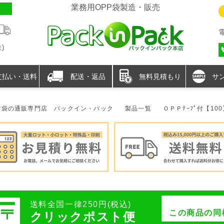
業務用OPP袋製造・販売
)
支払い・送料
配送・返品
無料見積もり
サ
P袋の通販専門店 パックイン・パック
製品一覧
ＯＰＰﾃｰﾌﾟ付【10
送料全国一律250円(税込)
この商品の同
クリックポスト便