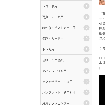
レコード用
【
写真・チェキ用
サイ
材
はがき・ポストカード用
厚み
梱包
名刺・カード用
対
こ
トレカ用
L
色紙・ミニ色紙用
本
(
アパレル・洋服用
アクセサリー・小物用
パンフレット・チラシ用
お菓子ラッピング用