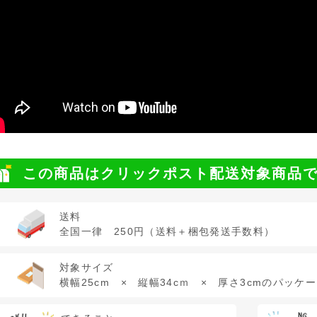
この商品はクリックポスト配送対象商品
送料
全国一律 250円（送料＋梱包発送手数料）
対象サイズ
横幅25cm × 縦幅34cｍ × 厚さ3cmのパッケ