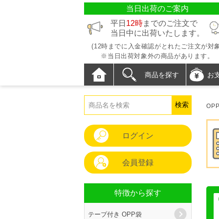
当日出荷のご案内
平日
12時
までのご注文で
当日中に出荷いたします。
(12時までに入金確認がとれたご注文が対象
※当日出荷対象外の商品があります。
商品を探す
お
OP
ログイン
会員登録
特徴から探す
テープ付き OPP袋