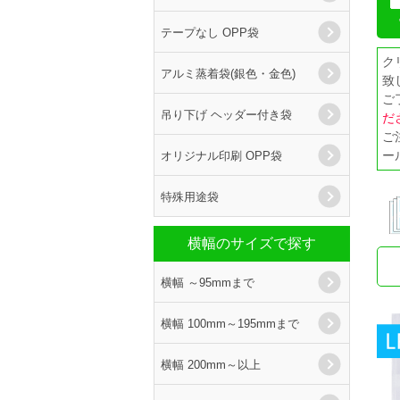
テープなし OPP袋
ク
アルミ蒸着袋(銀色・金色)
致
ご
吊り下げ ヘッダー付き袋
だ
ご
オリジナル印刷 OPP袋
ー
特殊用途袋
横幅のサイズで探す
横幅 ～95mmまで
横幅 100mm～195mmまで
横幅 200mm～以上