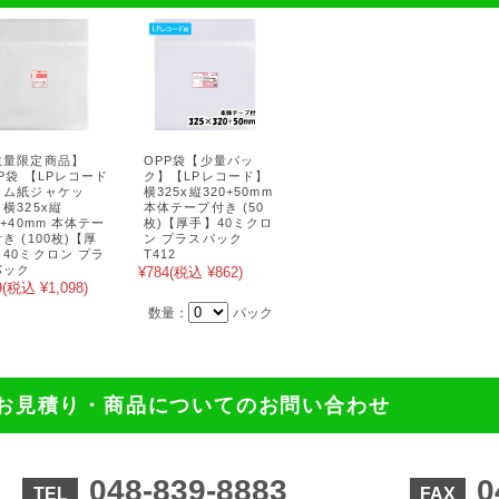
数量限定商品】
OPP袋【少量パッ
P袋 【LPレコード
ク】【LPレコード】
リム紙ジャケッ
横325x縦320+50mm
横325x縦
本体テープ付き (50
0+40mm 本体テー
枚)【厚手】40ミクロ
き (100枚)【厚
ン プラスパック
40ミクロン プラ
T412
パック
¥784
(税込 ¥862)
9
(税込 ¥1,098)
数量：
パック
お見積り・商品についてのお問い合わせ
048-839-8883
0
TEL
FAX