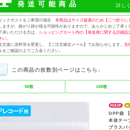
発送可能商品
詳し
リックポストをご希望の場合、
本商品はサイズ超過のため【二つ折りに
しますが、曲がり跡が残る可能性がありますので、あらかじめご了承く
了承いただける方は、
ショッピングカート内の【発送便に関する詳細設
さい。
注文後に送料等を変更し、【ご注文確定メール】でお知らせします。
先
ルをご確認の上でご入金ください。
この商品の枚数別ページはこちら↓
50枚
100枚
OPP袋 
本体テープ
プラスパッ