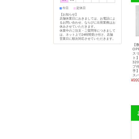
■
■
今日
定休日
【お知らせ】
店舗休業日におきましては、お電話によ
るお問い合わせ、ならびに出荷業務はお
休みさせていただきます。
休業中のご注文・ご質問等につきまして
は、ネット上で24時間受け付け、店舗
営業日に順次対応させていただきます。
【
OP
ス
ト】
32
プ付
手】
ス
¥99