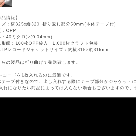
商品情報】
ズ：横325x縦320+折り返し部分50mm(本体テープ付)
質：OPP
：40ミクロン(0.04mm)
形態：100枚OPP袋入 1,000枚クラフト包装
応LPレコードジャケットサイズ：約横315×縦315mm
ちらの製品は折り曲げて発送致します。
Pレコードを1枚入れるのに最適です。
体テープ付きなので、出し入れする際にテープ部分がジャケット
お入れになりたい商品によっては入らない場合もございますので、