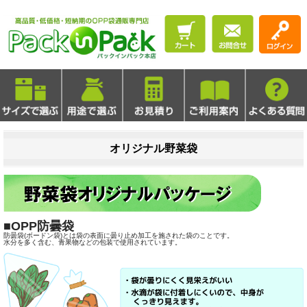
オリジナル野菜袋
■OPP防曇袋
防曇袋(ボードン袋)とは袋の表面に曇り止め加工を施された袋のことです。
水分を多く含む、青果物などの包装で使用されています。