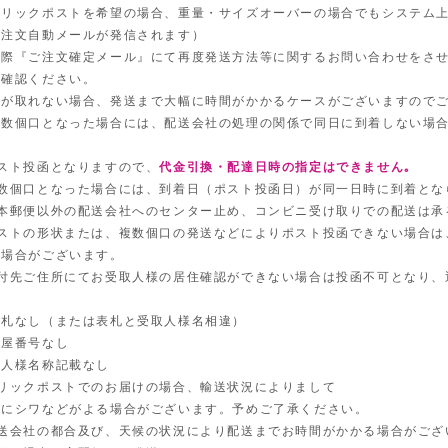
クリックポストを希望の場合、重量・サイズオーバーの場合でもシステム
ご注文自動メールが発信されます）
の際『ご注文確定メール』にて再度発送方法等に関するお問い合わせをさ
ご確認ください。
認が取れない場合、発送まで大幅に時間がかかるケースがございますので
複数個口となった場合には、配送会社の処理の関係で同日に到着しない場
。
ポスト投函となりますので、
代金引換・配達日時の指定はできません｡
複数個口となった場合には、到着日（ポスト投函日）が同一日時に到着とな
日本郵便以外の配送会社へのセンター止め、コンビニ受け取りでの配送は承
ポストの形状または、複数個口の発送などによりポスト投函できない場合は
る場合がございます。
送付先ご住所にてお受取人様の居住確認ができない場合は投函不可となり、
。
表札なし（または表札と受取人様名相違）
部屋番号なし
法人様名称記載なし
クリックポストでのお届けの場合、輸送状況によりまして
品にシワなどがよる場合がございます。予めご了承ください。
運送会社の都合及び、天候の状況により配送までお時間がかかる場合がござ