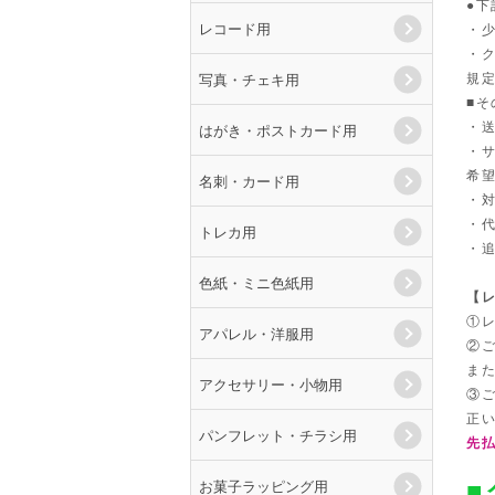
●
レコード用
・
・ク
写真・チェキ用
規
■
・
はがき・ポストカード用
・
希
名刺・カード用
・
・
トレカ用
・
色紙・ミニ色紙用
【
①
アパレル・洋服用
②
ま
アクセサリー・小物用
③
正
パンフレット・チラシ用
先
お菓子ラッピング用
■