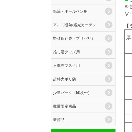
※
鉛筆・ボールペン用
な
アルミ断熱/遮光カーテン
【
厚
野菜保存袋（プリパリ）
推し活グッズ用
不織布マスク用
超特大ポリ袋
少量パック（50枚〜）
数量限定商品
新商品