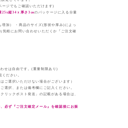
ページでもご確認いただけます)
横25x縦34ｘ厚さ3㎝
のパッケージに入る分量
も増加） ・商品のサイズ(形状や厚み)によっ
お気軽にお問い合わせいただくか『ご注文確
。
合わせは自由です。(重量制限あり)
認ください。
品はご選択いただけない場合がございます）
をご選択、または備考欄にご記入ください。
「クリックポスト発送」の記載がある場合は、
で、必ず『ご注文確定メール』を確認後にお振