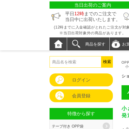
当日出荷のご案内
平日
12時
までのご注文で
当日中に出荷いたします。
(12時までに入金確認がとれたご注文が対象
※当日出荷対象外の商品があります。
商品を探す
お
OP
シ
ログイン
会員登録
小
特徴から探す
発
テープ付き OPP袋
・