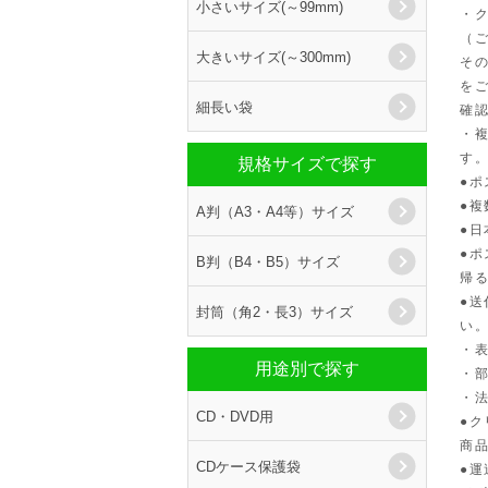
小さいサイズ(～99mm)
・
（
大きいサイズ(～300mm)
そ
を
細長い袋
確
・
す
規格サイズで探す
●
●
A判（A3・A4等）サイズ
●
●
B判（B4・B5）サイズ
帰
●
封筒（角2・長3）サイズ
い
・
用途別で探す
・
・
CD・DVD用
●
商
CDケース保護袋
●