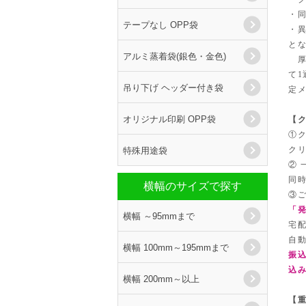
・
テープなし OPP袋
・
とな
アルミ蒸着袋(銀色・金色)
厚さ
て
吊り下げ ヘッダー付き袋
定
オリジナル印刷 OPP袋
【
①
特殊用途袋
ク
② 
同
横幅のサイズで探す
③
「
横幅 ～95mmまで
宅
自
横幅 100mm～195mmまで
振
込
横幅 200mm～以上
【