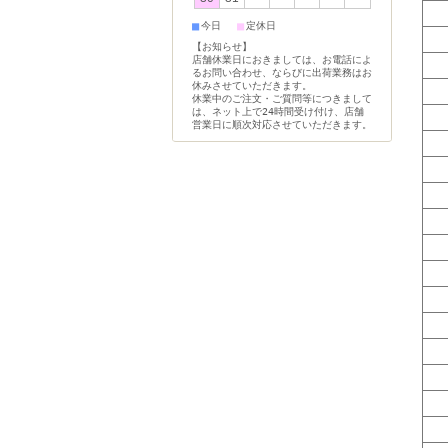
■
■
今日
定休日
【お知らせ】
店舗休業日におきましては、お電話によ
るお問い合わせ、ならびに出荷業務はお
休みさせていただきます。
休業中のご注文・ご質問等につきまして
は、ネット上で24時間受け付け、店舗
営業日に順次対応させていただきます。