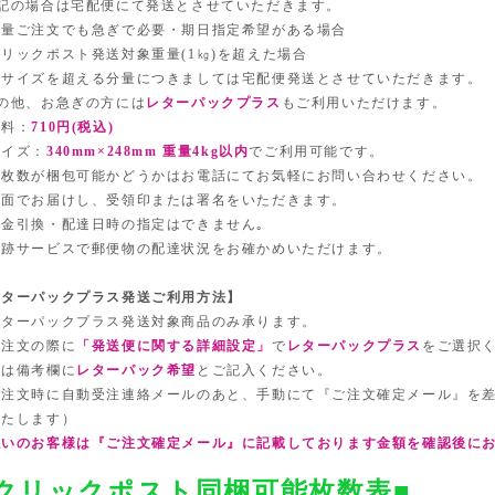
下記の場合は宅配便にて発送とさせていただきます。
少量ご注文でも急ぎで必要・期日指定希望がある場合
リックポスト発送対象重量(1㎏)を超えた場合
定サイズを超える分量につきましては宅配便発送とさせていただきます。
その他、お急ぎの方には
レターパックプラス
もご利用いただけます。
送料：
710円(税込)
サイズ：
340mm×248mm 重量4kg以内
でご利用可能です。
望枚数が梱包可能かどうかはお電話にてお気軽にお問い合わせください。
対面でお届けし、受領印または署名をいただきます。
代金引換・配達日時の指定はできません｡
追跡サービスで郵便物の配達状況をお確かめいただけます。
レターパックプラス発送ご利用方法】
レターパックプラス発送対象商品のみ承ります。
ご注文の際に
「発送便に関する詳細設定」
で
レターパックプラス
をご選択
たは備考欄に
レターパック希望
とご記入ください。
ご注文時に自動受注連絡メールのあと、手動にて『ご注文確定メール』を
いたします）
払いのお客様は『ご注文確定メール』に記載しております金額を確認後に
クリックポスト同梱可能枚数表■