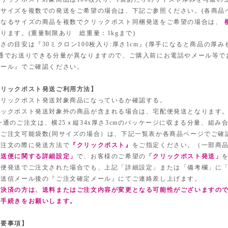
同サイズを複数での発送をご希望の場合は、下記ご参照ください。(各商品
異なるサイズの商品を複数でクリックポスト同梱発送をご希望の場合は、
ります。(重量制限あり 総重量：1kgまで)
の目安は『30ミクロン100枚入り:厚さ1cm』(厚手になると商品の厚み
1通でお送りできる分量が異なりますので、ご購入前にお電話やメール等で
メール』でご確認ください。
クリックポスト発送ご利用方法】
クリックポスト発送対象商品になっているか確認する。
リックポスト発送対象外の商品が含まれる場合は、宅配便発送となります
一通のご注文は、横25ｘ縦34x厚さ3cmのパッケージに収まる分量、組み
時ご注文可能袋数(同サイズの場合）は、下記一覧表か各商品ページでご確
ご注文の際に発送方法で
『クリックポスト』
をご指定ください。（一部商
発送便に関する詳細設定」
で、お客様のご希望の
「クリックポスト発送」
配便発送でご注文された場合でも、上記「詳細設定」または「備考欄」に
動送信メール後の『ご注文確定メール』にてご連絡差し上げます。
込決済の方は、送料またはご注文内容が変更となる可能性がございますの
み手続きをお願いします。
重要事項】