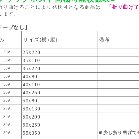
折り曲げることにより発送可となる商品は、
「折り曲げ
ります。
テープなし】
み
サイズ(横x縦)
備考
25x220
30#
35x110
30#
35x220
30#
40x80
30#
40x110
30#
40x250
30#
50x80
30#
50x130
30#
50x200
30#
50x250
30#
55x350
※少し折り曲げて
30#