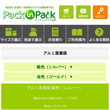
アルミ蒸着袋
銀色（シルバー） ▼
金色（ゴールド） ▼
アルミ蒸着袋 銀色（シルバー）
横(w):mm × 縦(h):mm ＋ フタmm
厚み(ミクロン):#