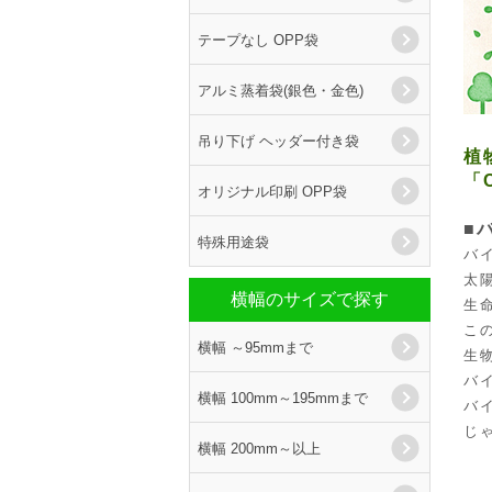
テープなし OPP袋
アルミ蒸着袋(銀色・金色)
吊り下げ ヘッダー付き袋
植
「
オリジナル印刷 OPP袋
■
特殊用途袋
バ
太
横幅のサイズで探す
生
こ
横幅 ～95mmまで
生
バ
横幅 100mm～195mmまで
バ
じ
横幅 200mm～以上