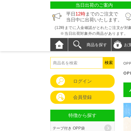
当日出荷のご案内
平日
12時
までのご注文で
当日中に出荷いたします。
(12時までに入金確認がとれたご注文が対象
※当日出荷対象外の商品があります。
商品を探す
お
OP
O
ログイン
会員登録
特徴から探す
テープ付き OPP袋