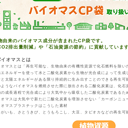
物由来のバイオマス成分が含まれたCP袋です。
CO2排出量削減」や「石油資源の節約」に貢献していま
バイオマスとは
イオマスとは「再生可能な、生物由来の有機性資源で化石燃料を除い
陽エネルギーを使って水と二酸化炭素から生物が光合成によって生成
命と太陽エネルギーがある限り持続的に生み出すことのできる再生可
のようなバイオマスを燃焼させた際に放出される二酸化炭素は、化石
物の成長過程で光合成により大気中から吸収した二酸化炭素であるた
イオマスは大気中で新たに二酸化炭素を増加させない「カーボンニュ
イオマスプラスチックはこうした素材
ゃがいも、さとうきび、とうもろこし、大豆、タピオカなどの再生可