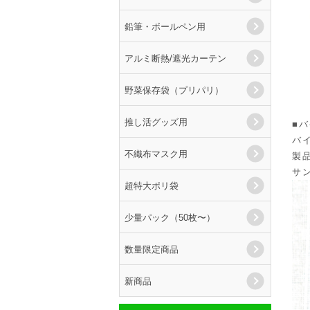
鉛筆・ボールペン用
アルミ断熱/遮光カーテン
野菜保存袋（プリパリ）
推し活グッズ用
■
バ
不織布マスク用
製
サ
超特大ポリ袋
少量パック（50枚〜）
数量限定商品
新商品