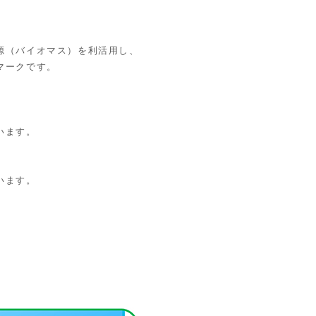
源（バイオマス）を利活用し、
マークです。
います。
います。