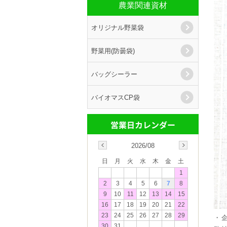
農業関連資材
オリジナル野菜袋
野菜用(防曇袋)
バッグシーラー
バイオマスCP袋
2026/08
日
月
火
水
木
金
土
1
2
3
4
5
6
7
8
9
10
11
12
13
14
15
16
17
18
19
20
21
22
23
24
25
26
27
28
29
・
30
31