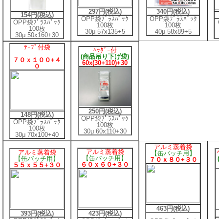
297円(税込)
340円(税込)
154円(税込)
OPP袋ﾌﾟﾗｽﾊﾟｯｸ
OPP袋ﾌﾟﾗｽﾊﾟｯｸ
OPP袋ﾌﾟﾗｽﾊﾟｯｸ
100枚
100枚
100枚
30μ 57x135+5
40μ 58x89+5
30μ 50x160+30
ﾃｰﾌﾟ付袋
ﾍｯﾀﾞｰ付
(商品吊り下げ袋)
７０ｘ１００+４
60x(30+110)+30
０
250円(税込)
148円(税込)
OPP袋ﾌﾟﾗｽﾊﾟｯｸ
OPP袋ﾌﾟﾗｽﾊﾟｯｸ
100枚
100枚
30μ 60x110+30
30μ 70x100+40
アルミ蒸着袋
アルミ蒸着袋
アルミ蒸着袋
【缶バッチ用】
【缶バッチ用】
【缶バッチ用】
７０ｘ８０+３０
６０ｘ６０+３０
５５ｘ５５+３０
463円(税込)
393円(税込)
423
円(税込)