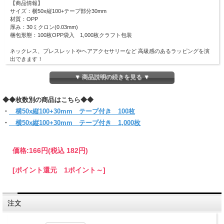
【商品情報】
サイズ：横50x縦100+テープ部分30mm
材質：OPP
厚み：30ミクロン(0.03mm)
梱包形態：100枚OPP袋入 1,000枚クラフト包装
ネックレス、ブレスレットやヘアアクセサリーなど 高級感のあるラッピングを演
出できます！
また文房具を小分けにプレゼントする時など、多用途に使用することができるサイ
ズです。
▼ 商品説明の続きを見る ▼
ワンタッチで封のできるテープ付き。
まとわり付きのない帯電防止テープ使用です。
◆◆枚数別の商品はこちら◆◆
(お入れになりたい商品によっては入らない場合もございますので、サイズをお確
かめください)
・
横50x縦100+30mm テープ付き 100枚
・
横50x縦100+30mm テープ付き 1,000枚
【クリックポスト対象商品】
●同サイズ 18パックまで同梱可能
●クリックポスト対象商品で、サイズ横25x縦34ｘ厚さ3cmのパッケージに収まる
分量
価格:
166円
(税込 182円)
●代金引換・日時指定はできません
●お届けはポスト投函です。
[ポイント還元 1ポイント～]
＊他のサイズと組み合わせてご購入の場合は当店にお任せください。
1通で入らない時など、発送方法についての問い合わせをする場合がございます。
必ず【ご注文確定メール】をご確認ください。
注文