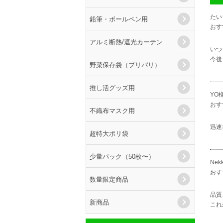
たい
鉛筆・ボールペン用
おす
アルミ断熱/遮光カーテン
いつ
今後
野菜保存袋（プリパリ）
推し活グッズ用
YO
おす
不織布マスク用
迅速
超特大ポリ袋
少量パック（50枚〜）
Nek
おす
数量限定商品
品質
新商品
これ