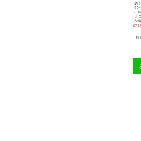
袋】
90
(1
ク
S4
¥21
数