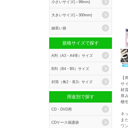
小さいサイズ(～99mm)
大きいサイズ(～300mm)
細長い袋
規格サイズで探す
A判（A3・A4等）サイズ
B判（B4・B5）サイズ
【
封筒（角2・長3）サイズ
サイ
材
厚み
用途別で探す
梱包
CD・DVD用
ネ
ま
CDケース保護袋
ワ