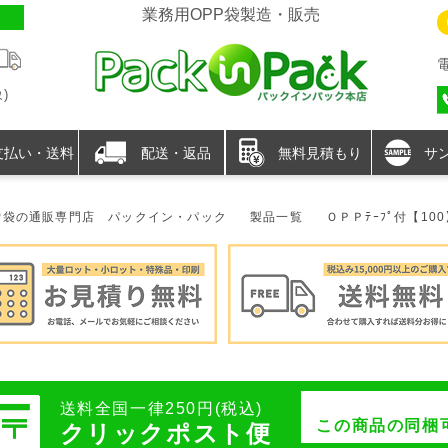
業務用OPP袋製造・販売
)
支払い・送料
配送・返品
無料見積もり
サ
P袋の通販専門店 パックイン・パック
製品一覧
ＯＰＰﾃｰﾌﾟ付【10
送料全国一律250円(税込)
この商品の同梱
クリックポスト便