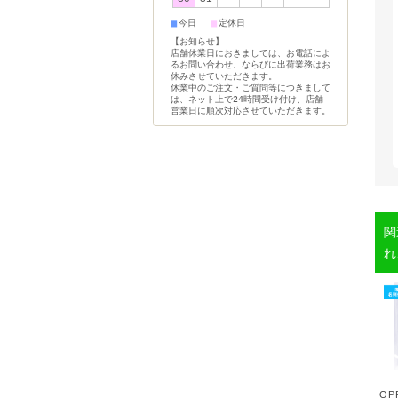
■
■
今日
定休日
【お知らせ】
店舗休業日におきましては、お電話によ
るお問い合わせ、ならびに出荷業務はお
休みさせていただきます。
休業中のご注文・ご質問等につきまして
は、ネット上で24時間受け付け、店舗
営業日に順次対応させていただきます。
関
れ
O