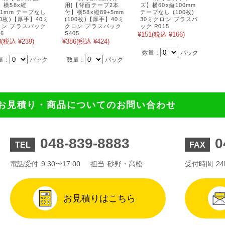
 横58x縦
用]【背面テープ2本
ズ】横60x縦100mm
+1mm テープなし
付】横58x縦89+5mm
テープなし (100枚)
00枚)【厚手】40ミ
(100枚)【厚手】40ミ
30ミクロン プラスパ
ロン プラスパック
クロン プラスパック
ック P015
06
S405
¥151
(税込 ¥166)
8
(税込 ¥239)
¥386
(税込 ¥424)
数量：
パック
量：
パック
数量：
パック
お見積り・商品についてのお問い合わせ
048-839-8883
0
TEL
FAX
電話受付
9:30〜17:00
担当
砂野・高松
受付時間
2
お見積りはこちら