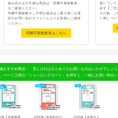
組み合わせが可能な商品は「同梱可能枚数表」
更について
をご確認ください。
必ず【ご注
同梱可能枚数がご不明な場合はご購入前にお電
その他、ご
話やお問い合わせフォームよりお気軽にご相談
ト便につい
ください。
同梱可能枚数表はこちら
連おすすめ商品： 宜しければまとめてのお買いものはいかがでしょう
、ページ上部の「ショッピングカート」を押すと、一緒にお買い求めい
PP袋【名刺保護
OPP袋 [名刺貼付け
OPP袋【名刺サイ