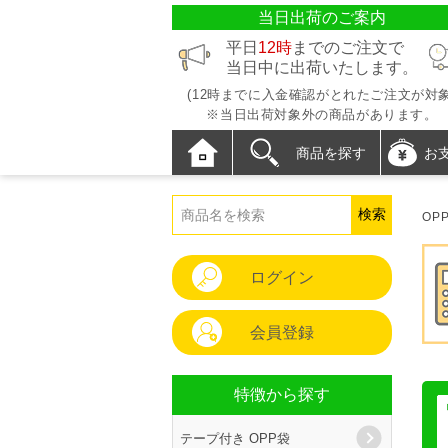
当日出荷のご案内
平日
12時
までのご注文で
当日中に出荷いたします。
(12時までに入金確認がとれたご注文が対象
※当日出荷対象外の商品があります。
商品を探す
お
OP
ログイン
会員登録
特徴から探す
テープ付き OPP袋