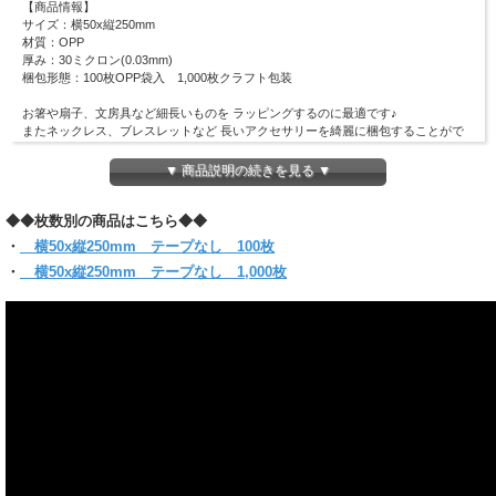
【商品情報】
サイズ：横50x縦250mm
材質：OPP
厚み：30ミクロン(0.03mm)
梱包形態：100枚OPP袋入 1,000枚クラフト包装
お箸や扇子、文房具など細長いものを ラッピングするのに最適です♪
またネックレス、ブレスレットなど 長いアクセサリーを綺麗に梱包することがで
きます。
ピッタリ・スリムなラッピングにも適しています！
▼ 商品説明の続きを見る ▼
(お入れになりたい商品によっては入らない場合もございますので、 サイズをお確
かめください)
◆◆枚数別の商品はこちら◆◆
【クリックポスト対象商品】
・
横50x縦250mm テープなし 100枚
●クリックポスト対象商品で、サイズ横25x縦34ｘ厚さ3cmのパッケージに収まる
・
横50x縦250mm テープなし 1,000枚
分量
＊他のサイズと組み合わせてご購入の場合は当店にお任せください。
1通で入らない時など、発送方法についての問い合わせをする場合がございます。
必ず【ご注文確定メール】をご確認ください。
●代金引換・日時指定はできません
●お届けはポスト投函です。
●同サイズ 10パックまで同梱可能