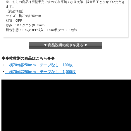
※こちらの商品は廃盤予定ですので在庫無くなり次第、販売終了とさせていただき
ます。
【商品情報】
サイズ：横70x縦250mm
材質：OPP
厚み：30ミクロン(0.03mm)
梱包形態：100枚OPP袋入 1,000枚クラフト包装
アクセサリーや小物のラッピングに最適です♪
そのほかにも、文房具や化粧品等の
▼ 商品説明の続きを見る ▼
ラッピングなど多用途に使用できるサイズです！
ピッタリ・スリムなラッピングにも適しています！
◆◆枚数別の商品はこちら◆◆
(お入れになりたい商品によっては入らない場合もございますので、 サイズをお確
かめください)
・
横70x縦250mm テープなし 100枚
・
横70x縦250mm テープなし 1,000枚
【クリックポスト対象商品】
●クリックポスト対象商品で、サイズ横25x縦34ｘ厚さ3cmのパッケージに収まる
分量
＊他のサイズと組み合わせてご購入の場合は当店にお任せください。
1通で入らない時など、発送方法についての問い合わせをする場合がございます。
必ず【ご注文確定メール】をご確認ください。
●代金引換・日時指定はできません
●お届けはポスト投函です。
●同サイズ 6パックまで同梱可能。