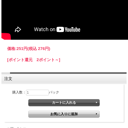
価格:
251円
(税込 276円)
[ポイント還元 2ポイント～]
注文
購入数：
パック