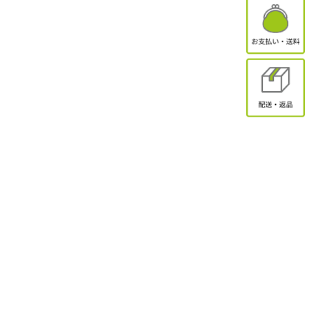
有限会社オクトクリエーション
〒338-0832
埼玉県さいたま市桜区西堀2-11-1 ドエル永島102
お問合せ
電話受付：9:30～17:00
TEL：048-839-8883 / FAX：048-839-8898
MAIL：shopmaster@packinpack.com