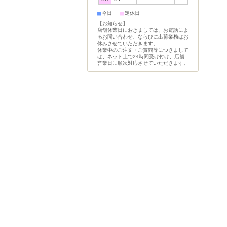
■
■
今日
定休日
【お知らせ】
店舗休業日におきましては、お電話によ
るお問い合わせ、ならびに出荷業務はお
休みさせていただきます。
休業中のご注文・ご質問等につきまして
は、ネット上で24時間受け付け、店舗
営業日に順次対応させていただきます。