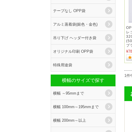
テープなし OPP袋
アルミ蒸着袋(銀色・金色)
O
レ
3
吊り下げ ヘッダー付き袋
(
プ
オリジナル印刷 OPP袋
¥7
特殊用途袋
1件
横幅のサイズで探す
横幅 ～95mmまで
横幅 100mm～195mmまで
横幅 200mm～以上