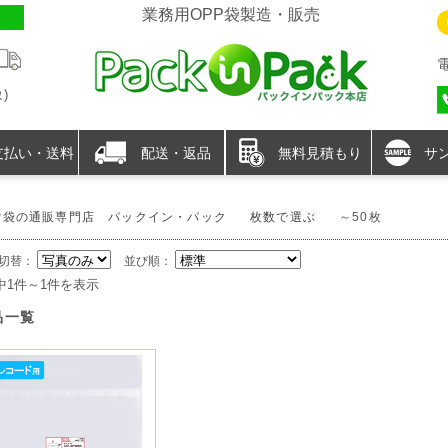
業務用OPP袋製造・販売
)
支払い・送料
配送・返品
無料見積もり
サ
P袋の通販専門店 パックイン・パック
枚数で選ぶ
～50枚
切替：
並び順：
中1件～1件を表示
品一覧