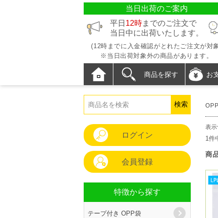
当日出荷のご案内
平日
12時
までのご注文で
当日中に出荷いたします。
(12時までに入金確認がとれたご注文が対象
※当日出荷対象外の商品があります。
商品を探す
お
OP
表示
ログイン
1件
商
会員登録
特徴から探す
テープ付き OPP袋