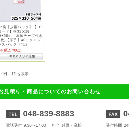
PP袋【少量パック】【LP
コード】横325x縦
20+50mm 本体テープ付き
50枚)【厚手】40ミクロン
ラスパック T412
84
(税込 ¥862)
中1件～1件を表示
お見積り・商品についてのお問い合わせ
048-839-8883
0
TEL
FAX
電話受付
9:30〜17:00
担当
砂野・高松
受付時間
2