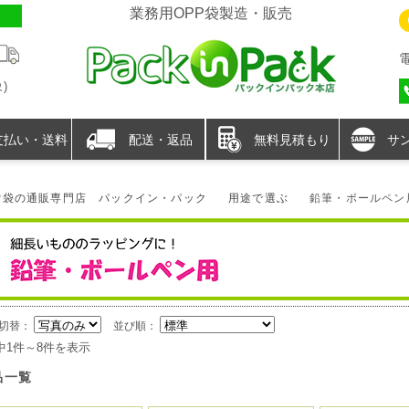
業務用OPP袋製造・販売
)
支払い・送料
配送・返品
無料見積もり
サ
P袋の通販専門店 パックイン・パック
用途で選ぶ
鉛筆・ボールペン
切替：
並び順：
中1件～8件を表示
品一覧