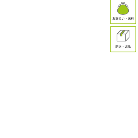
有限会社オクトクリエーション
〒338-0832
埼玉県さいたま市桜区西堀2-11-1 ドエル永島102
お問合せ
電話受付：9:30～17:00
TEL：048-839-8883 / FAX：048-839-8898
MAIL：shopmaster@packinpack.com