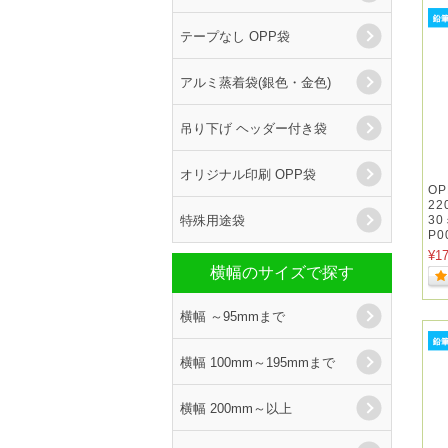
テープなし OPP袋
アルミ蒸着袋(銀色・金色)
吊り下げ ヘッダー付き袋
オリジナル印刷 OPP袋
O
22
特殊用途袋
3
P0
¥1
横幅のサイズで探す
横幅 ～95mmまで
横幅 100mm～195mmまで
横幅 200mm～以上