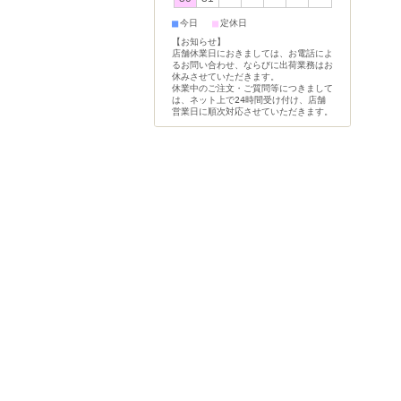
■
■
今日
定休日
【お知らせ】
店舗休業日におきましては、お電話によ
るお問い合わせ、ならびに出荷業務はお
休みさせていただきます。
休業中のご注文・ご質問等につきまして
は、ネット上で24時間受け付け、店舗
営業日に順次対応させていただきます。