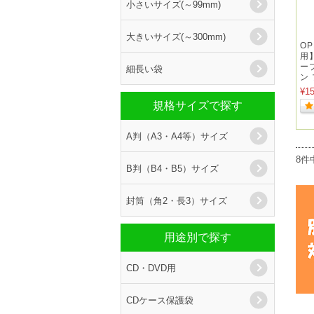
小さいサイズ(～99mm)
大きいサイズ(～300mm)
O
用】
ープ
細長い袋
ン
¥1
規格サイズで探す
A判（A3・A4等）サイズ
8件
B判（B4・B5）サイズ
封筒（角2・長3）サイズ
用途別で探す
CD・DVD用
CDケース保護袋