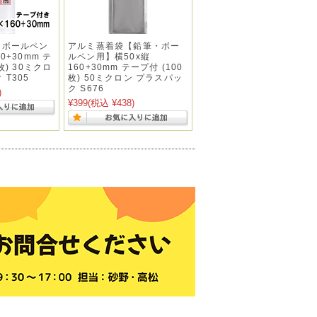
・ボールペン
アルミ蒸着袋【鉛筆・ボー
0+30mm テ
ルペン用】横50x縦
枚) 30ミクロ
160+30mm テープ付 (100
 T305
枚) 50ミクロン プラスパッ
ク S676
)
¥399
(税込 ¥438)