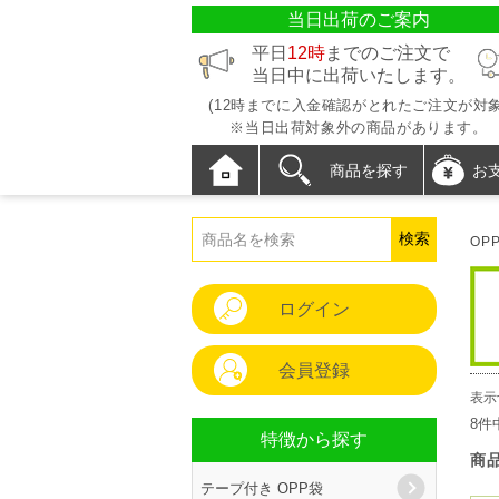
当日出荷のご案内
平日
12時
までのご注文で
当日中に出荷いたします。
(12時までに入金確認がとれたご注文が対象
※当日出荷対象外の商品があります。
商品を探す
お
OP
ログイン
会員登録
表示
8件
特徴から探す
商
テープ付き OPP袋