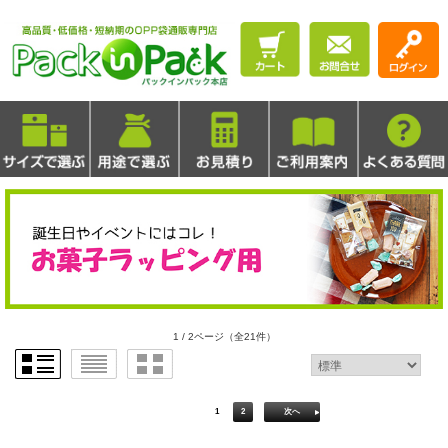
1 / 2ページ
（全21件）
1
2
次へ