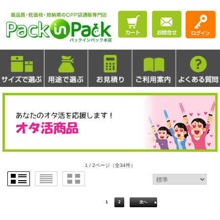
1 / 2ページ
（全34件）
1
2
次へ