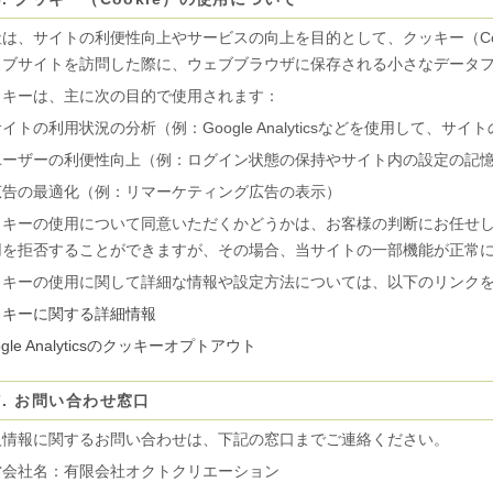
社は、サイトの利便性向上やサービスの向上を目的として、クッキー（Co
ェブサイトを訪問した際に、ウェブブラウザに保存される小さなデータ
ッキーは、主に次の目的で使用されます：
イトの利用状況の分析（例：Google Analyticsなどを使用して、
ユーザーの利便性向上（例：ログイン状態の保持やサイト内の設定の記
広告の最適化（例：リマーケティング広告の表示）
ッキーの使用について同意いただくかどうかは、お客様の判断にお任せ
用を拒否することができますが、その場合、当サイトの一部機能が正常
ッキーの使用に関して詳細な情報や設定方法については、以下のリンク
ッキーに関する詳細情報
ogle Analyticsのクッキーオプトアウト
7. お問い合わせ窓口
人情報に関するお問い合わせは、下記の窓口までご連絡ください。
営会社名：
有限会社オクトクリエーション