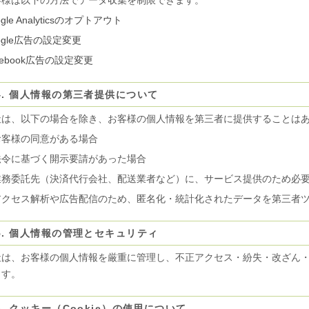
客様は以下の方法でデータ収集を制限できます。
ogle Analyticsのオプトアウト
ogle広告の設定変更
cebook広告の設定変更
4. 個人情報の第三者提供について
社は、以下の場合を除き、お客様の個人情報を第三者に提供することは
お客様の同意がある場合
法令に基づく開示要請があった場合
業務委託先（決済代行会社、配送業者など）に、サービス提供のため必
クセス解析や広告配信のため、匿名化・統計化されたデータを第三者ツール
5. 個人情報の管理とセキュリティ
社は、お客様の個人情報を厳重に管理し、不正アクセス・紛失・改ざん
ます。
6. クッキー（Cookie）の使用について