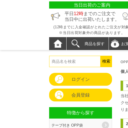
当日出荷のご案内
平日
12時
までのご注文で
当日中に出荷いたします。
(12時までに入金確認がとれたご注文が対象
※当日出荷対象外の商品があります。
商品を探す
お
OP
個
ログイン
会員登録
当
ク
り
特徴から探す
テープ付き OPP袋