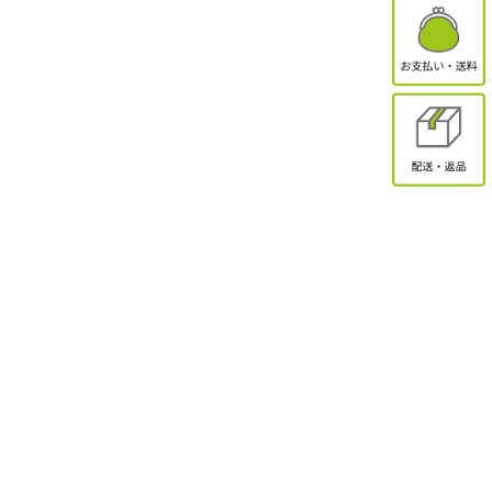
有限会社オクトクリエーション
〒338-0832
埼玉県さいたま市桜区西堀2-11-1 ドエル永島102
お問合せ
電話受付：9:30～17:00
TEL：048-839-8883 / FAX：048-839-8898
MAIL：shopmaster@packinpack.com