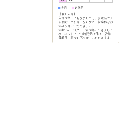
■
■
今日
定休日
【お知らせ】
店舗休業日におきましては、お電話によ
るお問い合わせ、ならびに出荷業務はお
休みさせていただきます。
休業中のご注文・ご質問等につきまして
は、ネット上で24時間受け付け、店舗
営業日に順次対応させていただきます。