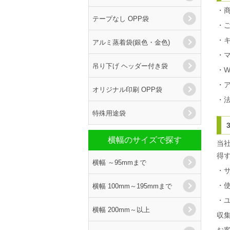
・
テープなし OPP袋
・
・
アルミ蒸着袋(銀色・金色)
・
吊り下げ ヘッダー付き袋
・
・
オリジナル印刷 OPP袋
・
特殊用途袋
横幅のサイズで探す
当社
得
横幅 ～95mmまで
・
・
横幅 100mm～195mmまで
・ユ
横幅 200mm～以上
収