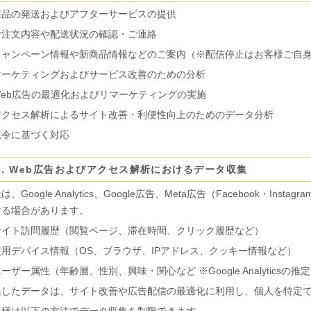
商品の発送およびアフターサービスの提供
ご注文内容や配送状況の確認・ご連絡
キャンペーン情報や新商品情報などのご案内（※配信停止はお客様ご自
マーケティングおよびサービス改善のための分析
Web広告の最適化およびリマーケティングの実施
アクセス解析によるサイト改善・利便性向上のためのデータ分析
法令に基づく対応
3. Web広告およびアクセス解析におけるデータ収集
は、Google Analytics、Google広告、Meta広告（Facebook・I
する場合があります。
サイト訪問履歴（閲覧ページ、滞在時間、クリック履歴など）
使用デバイス情報（OS、ブラウザ、IPアドレス、クッキー情報など）
ーザー属性（年齢層、性別、興味・関心など ※Google Analyticsの推
集したデータは、サイト改善や広告配信の最適化に利用し、個人を特定