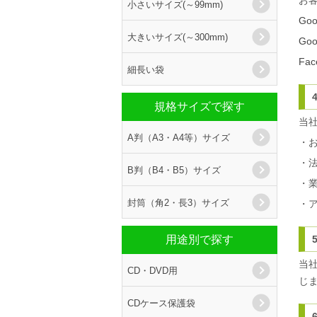
お
小さいサイズ(～99mm)
Go
大きいサイズ(～300mm)
Go
Fa
細長い袋
規格サイズで探す
当
A判（A3・A4等）サイズ
・
・
B判（B4・B5）サイズ
・
封筒（角2・長3）サイズ
・ア
用途別で探す
当
CD・DVD用
じ
CDケース保護袋