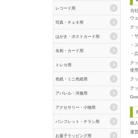
レコード用
当
ウ
写真・チェキ用
ク
・サ
はがき・ポストカード用
・
名刺・カード用
・
ク
トレカ用
使
色紙・ミニ色紙用
ク
ク
アパレル・洋服用
Go
アクセサリー・小物用
パンフレット・チラシ用
個
運
お菓子ラッピング用