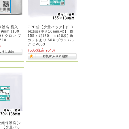
保護袋 横入
CPP袋【少量パック】[CD
9mm (100
保護袋(厚さ10mm用)】 横
0ミクロン プ
155ｘ縦130mm (50枚) 角
610
カットあり 60# プラスパッ
ク CP603
)
¥585
(税込 ¥643)
枚組保護袋(マ
】【少量パッ