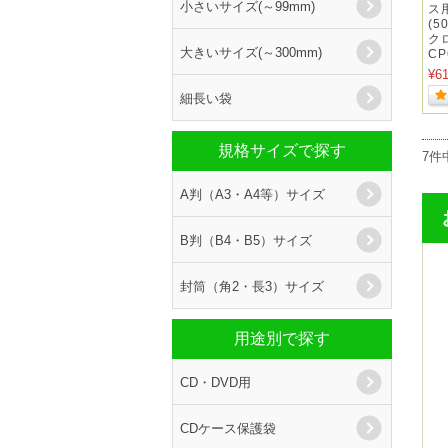
小さいサイズ(～99mm)
ス用
(5
ク
大きいサイズ(～300mm)
CP
¥6
細長い袋
規格サイズで探す
7件
A判（A3・A4等）サイズ
B判（B4・B5）サイズ
封筒（角2・長3）サイズ
用途別で探す
CD・DVD用
CDケース保護袋