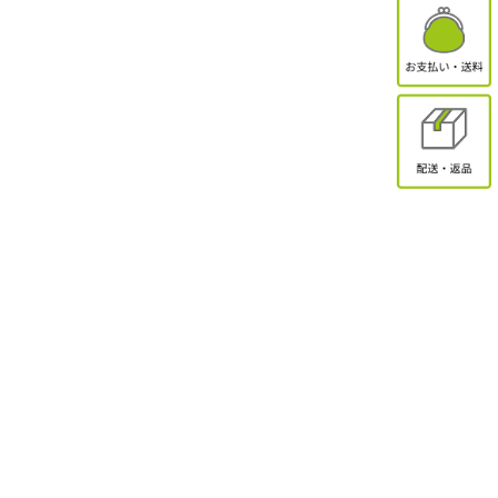
有限会社オクトクリエーション
〒338-0832
埼玉県さいたま市桜区西堀2-11-1 ドエル永島102
お問合せ
電話受付：9:30～17:00
TEL：048-839-8883 / FAX：048-839-8898
MAIL：shopmaster@packinpack.com