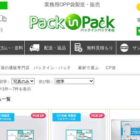
業務用OPP袋製造・販売
)
支払い・送料
配送・返品
無料見積もり
サ
P袋の通販専門店 パックイン・パック
素材で選ぶ
CP袋
切替：
並び順：
中1件～7件を表示
品一覧