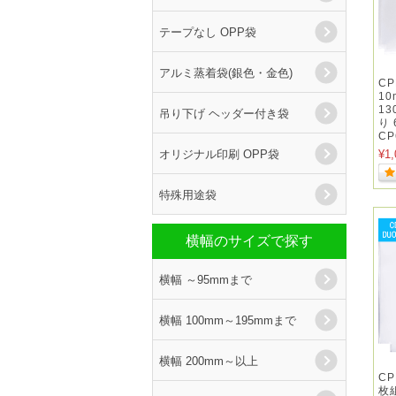
テープなし OPP袋
アルミ蒸着袋(銀色・金色)
C
10
13
吊り下げ ヘッダー付き袋
り
CP
オリジナル印刷 OPP袋
¥1,
特殊用途袋
横幅のサイズで探す
横幅 ～95mmまで
横幅 100mm～195mmまで
横幅 200mm～以上
C
枚