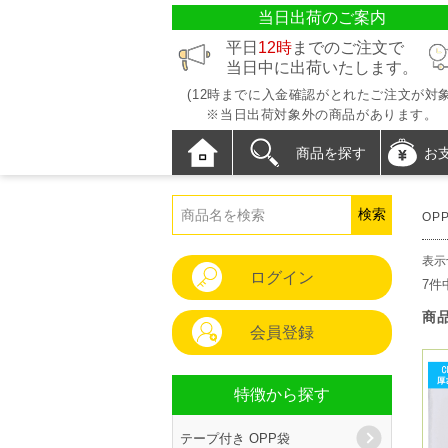
当日出荷のご案内
平日
12時
までのご注文で
当日中に出荷いたします。
(12時までに入金確認がとれたご注文が対象
※当日出荷対象外の商品があります。
商品を探す
お
OP
表示
ログイン
7件
商
会員登録
特徴から探す
テープ付き OPP袋