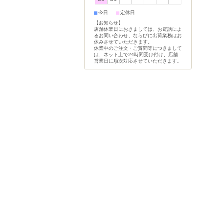
■
■
今日
定休日
【お知らせ】
店舗休業日におきましては、お電話によ
るお問い合わせ、ならびに出荷業務はお
休みさせていただきます。
休業中のご注文・ご質問等につきまして
は、ネット上で24時間受け付け、店舗
営業日に順次対応させていただきます。