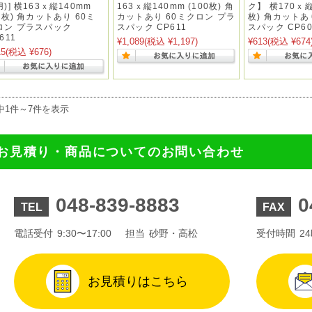
)] 横163ｘ縦140mm
163ｘ縦140mm (100枚) 角
ク】 横170ｘ縦
0枚) 角カットあり 60ミ
カットあり 60ミクロン プラ
枚) 角カットあり
ロン プラスパック
スパック CP611
スパック CP60
611
¥1,089
(税込 ¥1,197)
¥613
(税込 ¥674
15
(税込 ¥676)
中1件～7件を表示
お見積り・商品についてのお問い合わせ
048-839-8883
0
TEL
FAX
電話受付
9:30〜17:00
担当
砂野・高松
受付時間
2
お見積りはこちら