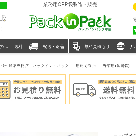
業務用OPP袋製造・販売
)
支払い・送料
配送・返品
無料見積もり
サ
P袋の通販専門店 パックイン・パック
用途で選ぶ
野菜用(防曇袋)
ラップイン バッグシーラー機 (ステンレス製) 紙バッグシー
ラップイン