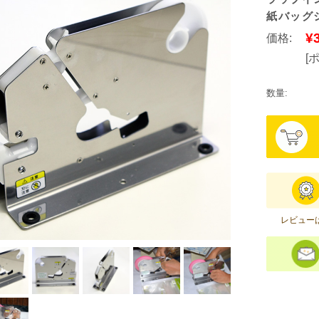
紙バッグ
¥
価格:
[
数量:
レビュー