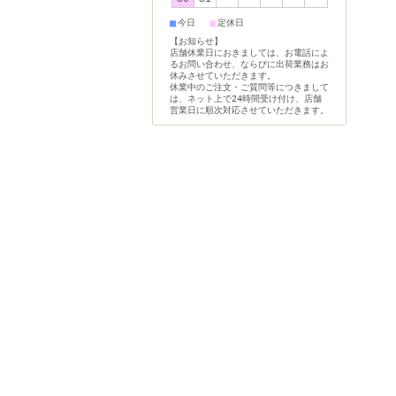
■
■
今日
定休日
【お知らせ】
店舗休業日におきましては、お電話によ
るお問い合わせ、ならびに出荷業務はお
休みさせていただきます。
休業中のご注文・ご質問等につきまして
は、ネット上で24時間受け付け、店舗
営業日に順次対応させていただきます。