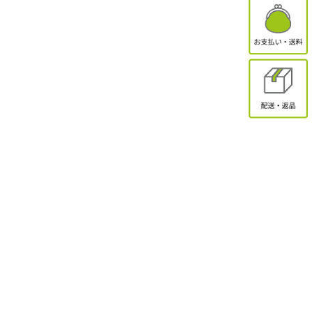
有限会社オクトクリエーション
〒338-0832
埼玉県さいたま市桜区西堀2-11-1 ドエル永島102
お問合せ
電話受付：9:30～17:00
TEL：048-839-8883 / FAX：048-839-8898
MAIL：shopmaster@packinpack.com