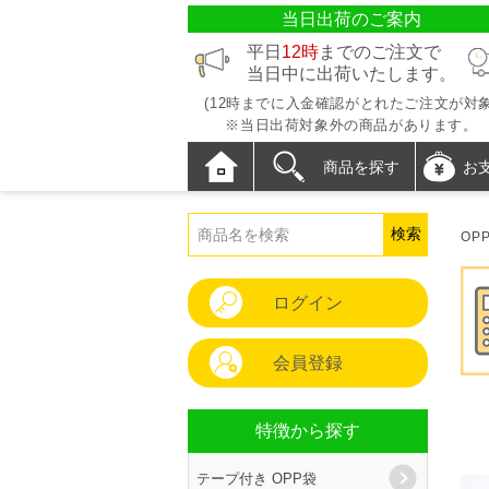
当日出荷のご案内
平日
12時
までのご注文で
当日中に出荷いたします。
(12時までに入金確認がとれたご注文が対象
※当日出荷対象外の商品があります。
商品を探す
お
OP
ログイン
会員登録
特徴から探す
テープ付き OPP袋