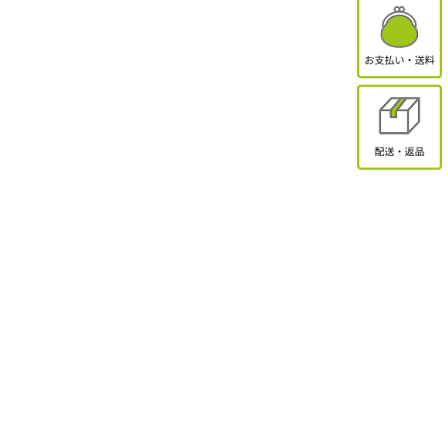
有限会社オクトクリエーション
〒338-0832
埼玉県さいたま市桜区西堀2-11-1 ドエル永島102
お問合せ
電話受付：9:30～17:00
TEL：048-839-8883 / FAX：048-839-8898
MAIL：shopmaster@packinpack.com