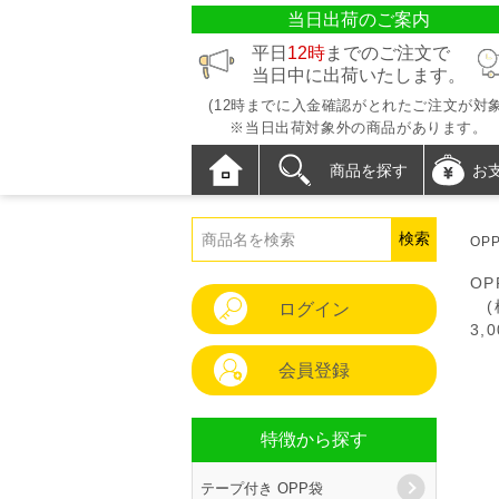
当日出荷のご案内
平日
12時
までのご注文で
当日中に出荷いたします。
(12時までに入金確認がとれたご注文が対象
※当日出荷対象外の商品があります。
商品を探す
お
OP
OP
(横
ログイン
3,
消
会員登録
合
特徴から探す
テープ付き OPP袋