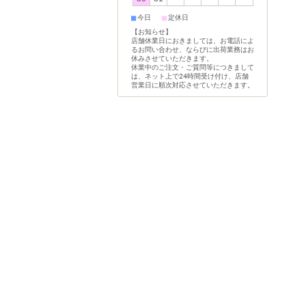
■
■
今日
定休日
【お知らせ】
店舗休業日におきましては、お電話によ
るお問い合わせ、ならびに出荷業務はお
休みさせていただきます。
休業中のご注文・ご質問等につきまして
は、ネット上で24時間受け付け、店舗
営業日に順次対応させていただきます。