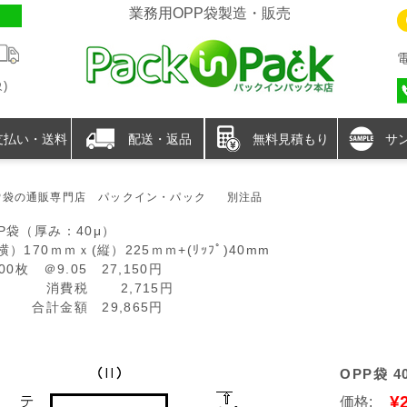
業務用OPP袋製造・販売
)
支払い・送料
配送・返品
無料見積もり
サ
P袋の通販専門店 パックイン・パック
別注品
P袋（厚み：40μ）
）170ｍｍｘ(縦）225ｍｍ+(ﾘｯﾌﾟ)40mm
000枚 ＠9.05 27,150円
費税 2,715円
計金額 29,865円
OPP袋 40
¥
価格: