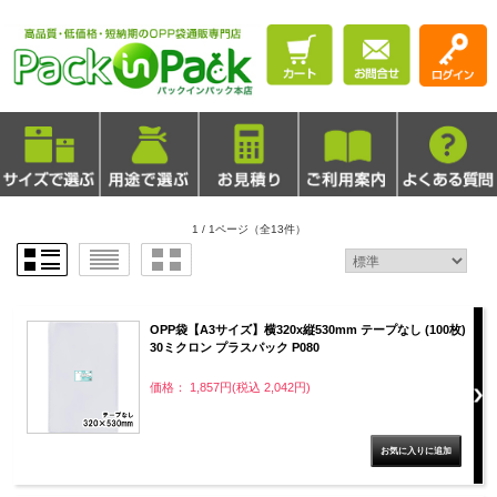
1 / 1ページ
（全13件）
OPP袋【A3サイズ】横320x縦530mm テープなし (100枚)
30ミクロン プラスパック P080
価格： 1,857円(税込 2,042円)