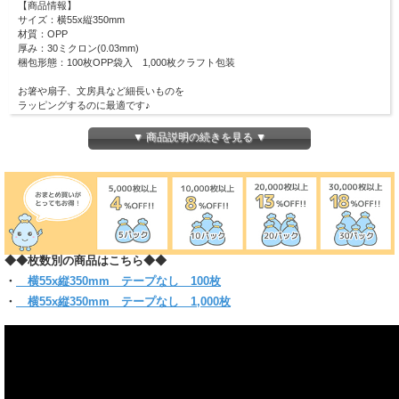
【商品情報】
サイズ：横55x縦350mm
材質：OPP
厚み：30ミクロン(0.03mm)
梱包形態：100枚OPP袋入 1,000枚クラフト包装
お箸や扇子、文房具など細長いものを
ラッピングするのに最適です♪
またネックレス、ブレスレットなど
長いアクセサリーを綺麗に梱包することができます。
▼ 商品説明の続きを見る ▼
ピッタリ・スリムなラッピングにも適しています！
(お入れになりたい商品によっては入らない場合もございますので、 サイズをお確
かめください)
◆◆枚数別の商品はこちら◆◆
・
横55x縦350mm テープなし 100枚
・
横55x縦350mm テープなし 1,000枚