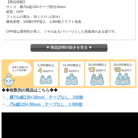
【商品情報】
サイズ：横75x縦130+テープ部分30mm
材質：OPP
フィルムの厚み：30ミクロン(30＃)
梱包形態：100枚OPP袋入 1,000枚クラフト包装
OPP袋は透明性が高く、ツヤのあるパリパリとした高級感のある袋です。
アルカナカード(72x129mm)が1枚ぴったり入ります。
透明性に優れた高級OPP袋なので、大切なカードの保管保護に大活躍します。
▼ 商品説明の続きを見る ▼
まとわり付きのない帯電防止テープ使用です。
※弊社の規格品袋はグッズの公式販売元とは一切関係ございません。
(お入れになりたい商品によっては入らない場合もございますので、 サイズをお確
かめください)
◆◆枚数別の商品はこちら◆◆
・
横75x縦130+30mm テープなし 100枚
・
75x縦130+30mm テープなし 1,000枚