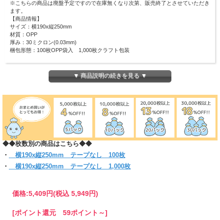
※こちらの商品は廃盤予定ですので在庫無くなり次第、販売終了とさせていただき
ます。
【商品情報】
サイズ：横190x縦250mm
材質：OPP
厚み：30ミクロン(0.03mm)
梱包形態：100枚OPP袋入 1,000枚クラフト包装
バスグッズやタオル、化粧品のラッピングなど多用途に使用できるサイズです！
ピッタリ・スリムなラッピングにも適しています！
▼ 商品説明の続きを見る ▼
(お入れになりたい商品によっては入らない場合もございますので、 サイズをお確
かめください)
◆◆枚数別の商品はこちら◆◆
・
横190x縦250mm テープなし 100枚
・
横190x縦250mm テープなし 1,000枚
価格:
5,409円
(税込 5,949円)
[ポイント還元 59ポイント～]