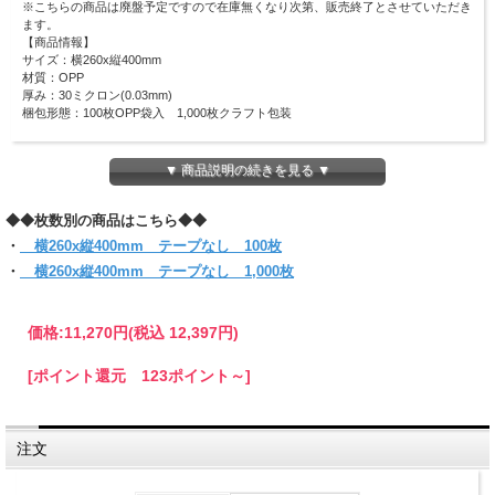
※こちらの商品は廃盤予定ですので在庫無くなり次第、販売終了とさせていただき
ます。
【商品情報】
サイズ：横260x縦400mm
材質：OPP
厚み：30ミクロン(0.03mm)
梱包形態：100枚OPP袋入 1,000枚クラフト包装
タオルやぬいぐるみなど、大きいサイズのものをラッピングするのに最適です！
(お入れになりたい商品によっては入らない場合もございますので、 サイズをお確
▼ 商品説明の続きを見る ▼
かめください)
◆◆枚数別の商品はこちら◆◆
・
横260x縦400mm テープなし 100枚
・
横260x縦400mm テープなし 1,000枚
価格:
11,270円
(税込 12,397円)
[ポイント還元 123ポイント～]
注文