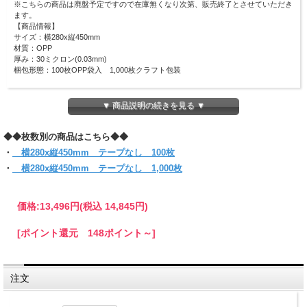
※こちらの商品は廃盤予定ですので在庫無くなり次第、販売終了とさせていただき
ます。
【商品情報】
サイズ：横280x縦450mm
材質：OPP
厚み：30ミクロン(0.03mm)
梱包形態：100枚OPP袋入 1,000枚クラフト包装
おもちゃやぬいぐるみなど、大きいサイズのものをラッピングするのに最適です！
(お入れになりたい商品によっては入らない場合もございますので、サイズをお確
▼ 商品説明の続きを見る ▼
かめください)
◆◆枚数別の商品はこちら◆◆
・
横280x縦450mm テープなし 100枚
・
横280x縦450mm テープなし 1,000枚
価格:
13,496円
(税込 14,845円)
[ポイント還元 148ポイント～]
注文