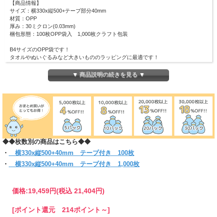
【商品情報】
サイズ：横330x縦500+テープ部分40mm
材質：OPP
厚み：30ミクロン(0.03mm)
梱包形態：100枚OPP袋入 1,000枚クラフト包装
B4サイズのOPP袋です！
タオルやぬいぐるみなど大きいもののラッピングに最適です！
ワンタッチで封のできるテープ付き。
(お入れになりたい商品によっては入らない場合もございますので、サイズをお確
▼ 商品説明の続きを見る ▼
かめください)
◆◆枚数別の商品はこちら◆◆
・
横330x縦500+40mm テープ付き 100枚
・
横330x縦500+40mm テープ付き 1,000枚
価格:
19,459円
(税込 21,404円)
[ポイント還元 214ポイント～]