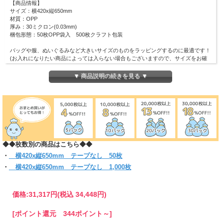
【商品情報】
サイズ：横420x縦650mm
材質：OPP
厚み：30ミクロン(0.03mm)
梱包形態：50枚OPP袋入 500枚クラフト包装
バッグや服、ぬいぐるみなど大きいサイズのものをラッピングするのに最適です！
(お入れになりたい商品によっては入らない場合もございますので、サイズをお確
かめください)
※こちらの製品は二つ折りで外袋に入っています。
▼ 商品説明の続きを見る ▼
◆◆枚数別の商品はこちら◆◆
・
横420x縦650mm テープなし 50枚
・
横420x縦650mm テープなし 1,000枚
価格:
31,317円
(税込 34,448円)
[ポイント還元 344ポイント～]