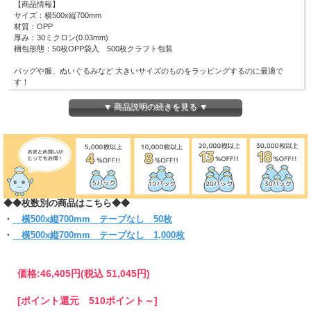
【商品情報】
サイズ：横500x縦700mm
材質：OPP
厚み：30ミクロン(0.03mm)
梱包形態：50枚OPP袋入 500枚クラフト包装
バッグや服、ぬいぐるみなど 大きいサイズのものをラッピングするのに最適で
す！
(お入れになりたい商品によっては入らない場合もございますので、 サイズをお確
かめください)
▼ 商品説明の続きを見る ▼
※こちらの製品は二つ折りで外袋に入っています。
◆◆枚数別の商品はこちら◆◆
・
横500x縦700mm テープなし 50枚
・
横500x縦700mm テープなし 1,000枚
価格:
46,405円
(税込 51,045円)
[ポイント還元 510ポイント～]