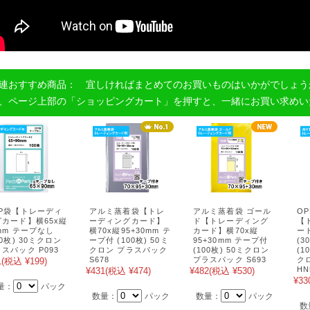
連おすすめ商品： 宜しければまとめてのお買いものはいかがでしょう
、ページ上部の「ショッピングカート」を押すと、一緒にお買い求めい
PP袋【トレーディ
アルミ蒸着袋【トレ
アルミ蒸着袋 ゴール
O
グカード】横65x縦
ーディングカード】
ド【トレーディング
【
mm テープなし
横70x縦95+30mm テ
カード】横70x縦
ー
00枚) 30ミクロン
ープ付 (100枚) 50ミ
95+30mm テープ付
(3
スパック P093
クロン プラスパック
(100枚) 50ミクロン
(1
S678
プラスパック S693
ク
1
(税込 ¥199)
HN
¥431
(税込 ¥474)
¥482
(税込 ¥530)
¥33
量：
パック
数量：
パック
数量：
パック
数