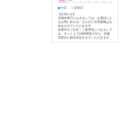
■
■
今日
定休日
【お知らせ】
店舗休業日におきましては、お電話によ
るお問い合わせ、ならびに出荷業務はお
休みさせていただきます。
休業中のご注文・ご質問等につきまして
は、ネット上で24時間受け付け、店舗
営業日に順次対応させていただきます。