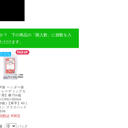
か？ 下の商品の「購入数」に個数を入
ただけます。
PP袋 ヘッダー袋
トレーディングカ
ド用】横75x縦
0+100)+30mm
00枚)【厚手】40ミ
ロン プラスパック
536
0
(税込 ¥363)
量：
パック