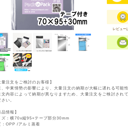
レビュー
大量注文をご検討のお客様】
在、中東情勢の影響により、大量注文の納期が大幅に遅れる可能
注文内容によって納期が異なりますため、大量注文をご検討され
ださい。
商品情報】
ズ：横70x縦95+テープ部分30mm
：OPP /アルミ蒸着