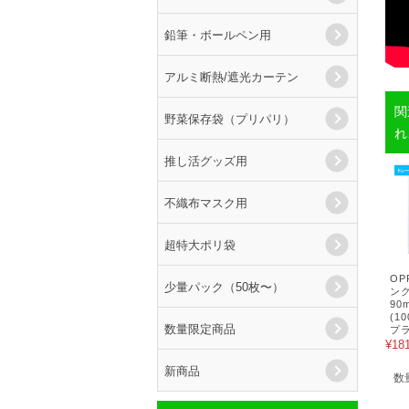
鉛筆・ボールペン用
アルミ断熱/遮光カーテン
関
野菜保存袋（プリパリ）
れ
推し活グッズ用
不織布マスク用
超特大ポリ袋
O
少量パック（50枚〜）
ン
90
(1
数量限定商品
プラ
¥18
新商品
数