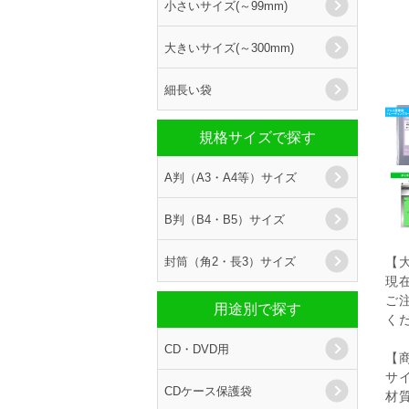
小さいサイズ(～99mm)
大きいサイズ(～300mm)
細長い袋
規格サイズで探す
A判（A3・A4等）サイズ
B判（B4・B5）サイズ
封筒（角2・長3）サイズ
【
現
ご
用途別で探す
く
CD・DVD用
【
サイ
CDケース保護袋
材質