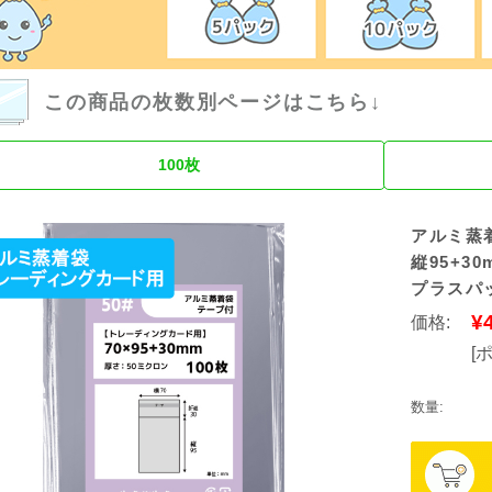
この商品の枚数別ページはこちら↓
100枚
アルミ蒸
縦95+30
プラスパッ
¥
価格:
[
数量: