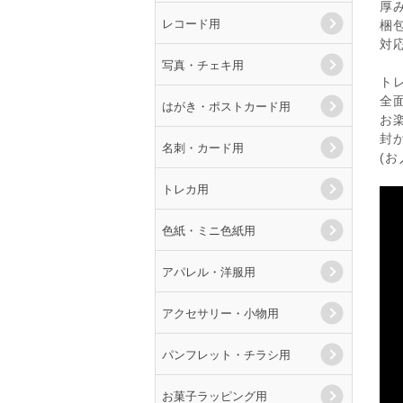
厚み
レコード用
梱包
対
写真・チェキ用
ト
全
はがき・ポストカード用
お
封
名刺・カード用
(
トレカ用
色紙・ミニ色紙用
アパレル・洋服用
アクセサリー・小物用
パンフレット・チラシ用
お菓子ラッピング用