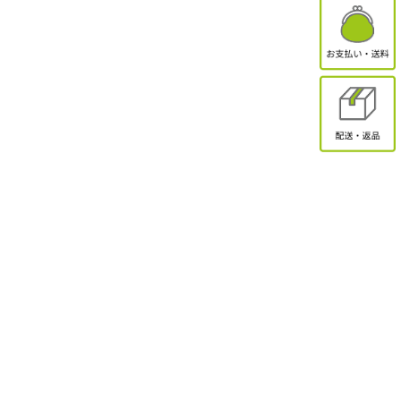
有限会社オクトクリエーション
〒338-0832
埼玉県さいたま市桜区西堀2-11-1 ドエル永島102
お問合せ
電話受付：9:30～17:00
TEL：048-839-8883 / FAX：048-839-8898
MAIL：shopmaster@packinpack.com