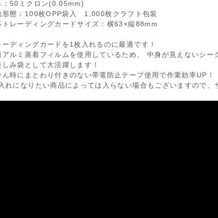
：50ミクロン(0.05mm)
形態：100枚OPP袋入 1,000枚クラフト包装
応トレーディングカードサイズ：横63×縦88mm
レーディングカードを1枚入れるのに最適です！
面アルミ蒸着フィルムを使用しているため、 中身が見えないシー
楽しみ袋として大活躍します！
かん時にまとわり付きのない帯電防止テープ使用で作業効率UP！
お入れになりたい商品によっては入らない場合もございますので、