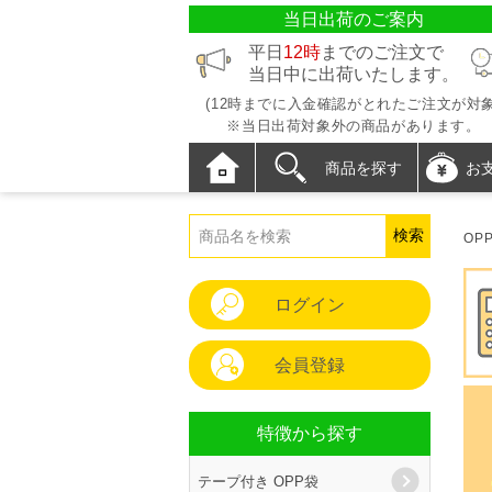
当日出荷のご案内
平日
12時
までのご注文で
当日中に出荷いたします。
(12時までに入金確認がとれたご注文が対象
※当日出荷対象外の商品があります。
商品を探す
お
OP
ログイン
会員登録
特徴から探す
テープ付き OPP袋