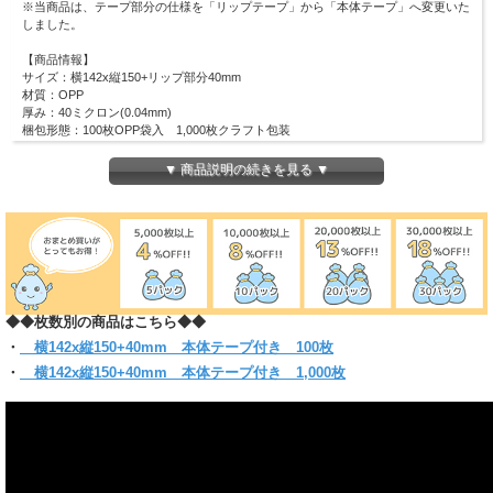
※当商品は、テープ部分の仕様を「リップテープ」から「本体テープ」へ変更いた
しました。
【商品情報】
サイズ：横142x縦150+リップ部分40mm
材質：OPP
厚み：40ミクロン(0.04mm)
梱包形態：100枚OPP袋入 1,000枚クラフト包装
デジパックサイズのCDを横から入れるタイプです。
▼ 商品説明の続きを見る ▼
CD10mm厚のCDケースや紙のケースカバー付きのCD等にも使用できます。
ワンタッチで封のできるテープ付き。
まとわり付きのない帯電防止テープ使用です。
(お入れになりたい商品によっては入らない場合もございますので、サイズをお確
かめください)
◆◆枚数別の商品はこちら◆◆
・
横142x縦150+40mm 本体テープ付き 100枚
・
横142x縦150+40mm 本体テープ付き 1,000枚