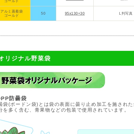
ゴールド
アルミ蒸着袋
50
95x130+30
L判写真
ゴールド
オリジナル野菜袋
OPP防曇袋
曇袋(ボードン袋)とは袋の表面に曇り止め加工を施され
分を多く含む、青果物などの包装で使用されています。