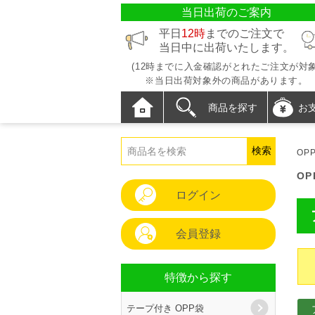
当日出荷のご案内
平日
12時
までのご注文で
当日中に出荷いたします。
(12時までに入金確認がとれたご注文が対象
※当日出荷対象外の商品があります。
商品を探す
お
OP
O
ログイン
会員登録
特徴から探す
テープ付き OPP袋