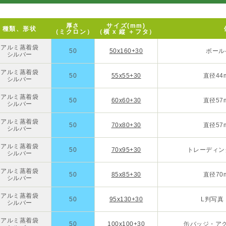
厚さ
サイズ(mm)
種類、形状
（ミクロン）
（横 x 縦 ＋フタ）
アルミ蒸着袋
50
50x160+30
ボール
シルバー
アルミ蒸着袋
50
55x55+30
直径44
シルバー
アルミ蒸着袋
50
60x60+30
直径57
シルバー
アルミ蒸着袋
50
70x80+30
直径57
シルバー
アルミ蒸着袋
50
70x95+30
トレーディン
シルバー
アルミ蒸着袋
50
85x85+30
直径70
シルバー
アルミ蒸着袋
50
95x130+30
L判写真
シルバー
アルミ蒸着袋
50
100x100+30
缶バッジ・ア