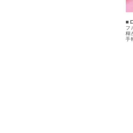
■
フ
糊
手