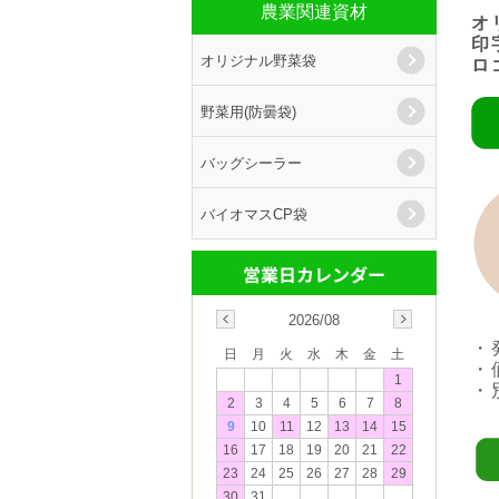
農業関連資材
オ
印
オリジナル野菜袋
ロ
野菜用(防曇袋)
バッグシーラー
バイオマスCP袋
2026/08
・
日
月
火
水
木
金
土
・
1
・
2
3
4
5
6
7
8
9
10
11
12
13
14
15
16
17
18
19
20
21
22
23
24
25
26
27
28
29
30
31